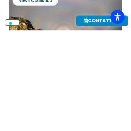
News Oculistica
CONTATTACI
C’è una “gloria” nel cielo: è lo
spettro di Brocken
LEGGI DI PIÙ
News Oculistica
›
Difetti Visivi