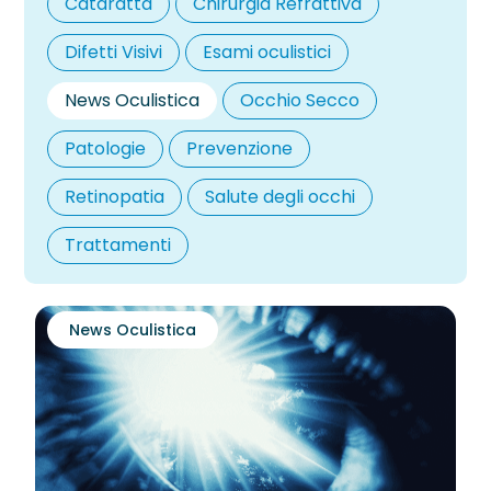
Cataratta
Chirurgia Refrattiva
Difetti Visivi
Esami oculistici
News Oculistica
Occhio Secco
Patologie
Prevenzione
Retinopatia
Salute degli occhi
Trattamenti
News Oculistica