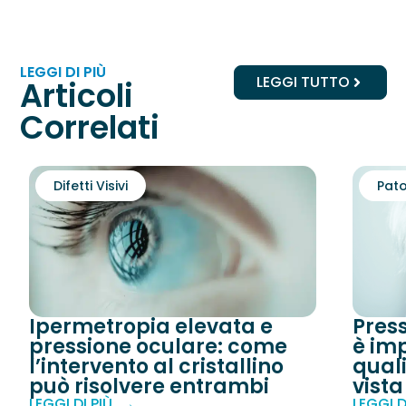
LEGGI DI PIÙ
LEGGI TUTTO
Articoli
Correlati
Difetti Visivi
Pato
Ipermetropia elevata e
Pres
pressione oculare: come
è imp
l’intervento al cristallino
quali
può risolvere entrambi
vista
LEGGI DI PIÙ
LEGGI D