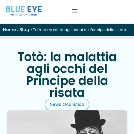
Home
Blog
>
>
Totò: la malattia agli occhi del Principe della risata
›
Difetti Visivi
›
Cataratta
Totò: la malattia
agli occhi del
›
Patologie
Principe della
›
Trattamenti
risata
›
Visite e Diagnostica
News Oculistica
›
Chi Siamo
Colloquio Informativo