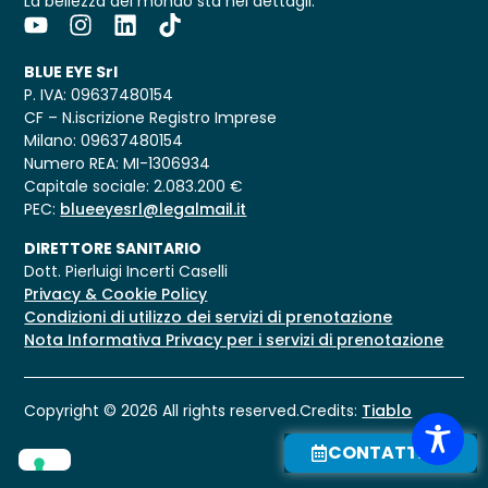
La bellezza del mondo sta nei dettagli.
BLUE EYE Srl
P. IVA: 09637480154
CF – N.iscrizione Registro Imprese
Milano: 09637480154
Numero REA: MI-1306934
Capitale sociale: 2.083.200 €
PEC:
blueeyesrl@legalmail.it
DIRETTORE SANITARIO
Dott. Pierluigi Incerti Caselli
Privacy & Cookie Policy
Condizioni di utilizzo dei servizi di prenotazione
Nota Informativa Privacy per i servizi di prenotazione
Copyright © 2026 All rights reserved.
Credits:
Tiablo
CONTATTACI