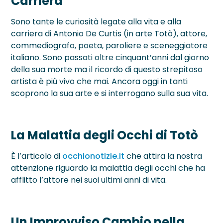
Carriera
Neurite Ottica
OCT – Segmento Posteriore
Maculopatie
Sono tante le curiosità legate alla vita e alla
OCT – Segmento Anteriore
Occhio Secco
carriera di Antonio De Curtis (in arte Totò), attore,
commediografo, poeta, paroliere e sceneggiatore
Pachimetria
›
Retinopatie
italiano. Sono passati oltre cinquant’anni dal giorno
della sua morte ma il ricordo di questo strepitoso
Pupillometria
artista è più vivo che mai. Ancora oggi in tanti
scoprono la sua arte e si interrogano sulla sua vita.
Tonometria
Topografia Corneale
La Malattia degli Occhi di Totò
È l’articolo di
occhionotizie.it
che attira la nostra
attenzione riguardo la malattia degli occhi che ha
afflitto l’attore nei suoi ultimi anni di vita.
Un Improvviso Cambio nella