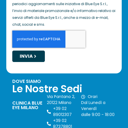
periodici aggiornamenti sulle iniziative di Blue Eye S.r.l.,
l’invio di materiale promozionale e/o informativo relativo ai
servizi offerti da Blue Eye S.r.l., anche a mezzo di e-mail,
chat, social e sms.
INVIA
DOVE SIAMO
Le Nostre Sedi
Via Pantano 2,
Orari
CLINICA BLUE
20122 Milano
Dal Lunedì a
EYE MILANO
+39 02
Venerdì
89012307
dalle 9:00 - 18:00
+39 02
87378801