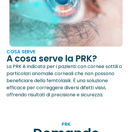
Neurite Ottica
OCT – Segmento Posteriore
Maculopatie
OCT – Segmento Anteriore
Occhio Secco
Pachimetria
›
Retinopatie
Pupillometria
COSA SERVE
A cosa serve la PRK?
Tonometria
La PRK è indicata per i pazienti con cornee sottili o
Topografia Corneale
particolari anomalie corneali che non possono
beneficiare della femtolasik. È una soluzione
efficace per correggere diversi difetti visivi,
offrendo risultati di precisione e sicurezza.
PRK