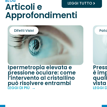
BLOG
LEGGI TUTTO
Articoli e
Approfondimenti
Difetti Visivi
Pato
Ipermetropia elevata e
Pres
pressione oculare: come
è imp
l’intervento al cristallino
quali
può risolvere entrambi
vista
LEGGI DI PIÙ
LEGGI D