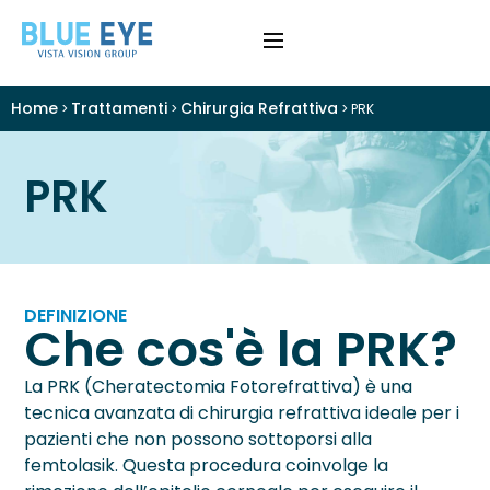
Home
Trattamenti
Chirurgia Refrattiva
>
>
>
PRK
›
Difetti Visivi
PRK
›
Cataratta
›
Patologie
›
Trattamenti
DEFINIZIONE
Che cos'è la PRK?
›
Visite e Diagnostica
La PRK (Cheratectomia Fotorefrattiva) è una
tecnica avanzata di chirurgia refrattiva ideale per i
›
Chi Siamo
pazienti che non possono sottoporsi alla
femtolasik. Questa procedura coinvolge la
Colloquio Informativo