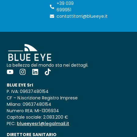
+39 039
699951
contattitorri@blueeye.it
La bellezza del mondo sta nei dettagli.
BLUE EYE Srl
P. IVA: 09637480154
CF – N.iscrizione Registro Imprese
Milano: 09637480154
Numero REA: MI-1306934
Capitale sociale: 2.083.200 €
PEC:
blueeyesrl@legalmail.it
DIRETTORE SANITARIO