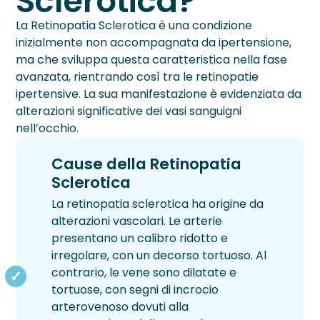
Sclerotica?
La Retinopatia Sclerotica è una condizione
Blog
inizialmente non accompagnata da ipertensione,
ma che sviluppa questa caratteristica nella fase
Testimonianze
avanzata, rientrando così tra le retinopatie
DIFETTI VISIVI
CATARATTA
PATOLOGIE
INESTETISMI PALPEBRALI
RETINOPATIE
TRATTAMENTI
CHIRURGIA CORNEALE
CHIRURGIA REFRATTIVA
CHIRURGIA SEGMENTO ANTERIORE
LASER AMBULATORIALE
SEGMENTO POSTERIORE DELL'OCCHIO
VISITE E DIAGNOSTICA
CHI SIAMO
ipertensive. La sua manifestazione è evidenziata da
alterazioni significative dei vasi sanguigni
Astigmatismo
Diagnosi Cataratta
Ambliopia
Pinguecola
Pucker Maculare
Anelli Intrastromali
Femto Lasik
Femtocataratta
Argon Laser
Chirurgia Vitreoretinica
Aberrometria
Sede Milano
›
nell’occhio.
Chirurgia Corneale
Ipermetropia
Intervento Cataratta
Cheratiti e Ulcere Corneali
Siringoma
Retinopatia Diabetica
Cross Linking
Lasek
Chirurgia della Cataratta
Laser Trabeculoplastica Micropulsata
Iniezioni Intravitreali
Analisi del Film Lacrimale
Sede Vimercate
Cause della Retinopatia
›
Chirurgia Refrattiva
Sclerotica
Miopia
Cheratocono
Trichiasi
Retinopatia Sclerotica
Trapianto di Cornea
Lensectomia
Laser 2RT
Biomicroscopia Endoteliale
Medici
La retinopatia sclerotica ha origine da
›
Chirurgia segmento anteriore
alterazioni vascolari. Le arterie
Presbiopia
Fotopsie
Distacco di Retina
Lente Intraoculare Fachica
YAG Laser
Biometria
Staff
presentano un calibro ridotto e
›
Laser Ambulatoriale
irregolare, con un decorso tortuoso. Al
Glaucoma
DMS
PRK Transepiteliale
Laser DSLT ALCON
Campo Visivo Computerizzato
Convenzioni
contrario, le vene sono dilatate e
›
Chirurgia Segmento Posteriore dell’Occhio
tortuose, con segni di incrocio
Foro Maculare
PRK
Fotobiomodulazione LM®LLLT e luce pulsata O
Fluorangiografia
Finanziamenti
›
Inestetismi Palpebrali
IPL
arterovenoso dovuti alla