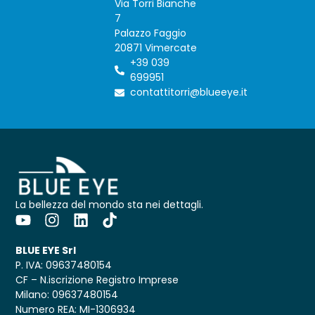
Via Torri Bianche
7
Palazzo Faggio
20871 Vimercate
+39 039
699951
contattitorri@blueeye.it
La bellezza del mondo sta nei dettagli.
BLUE EYE Srl
P. IVA: 09637480154
CF – N.iscrizione Registro Imprese
Milano: 09637480154
Numero REA: MI-1306934