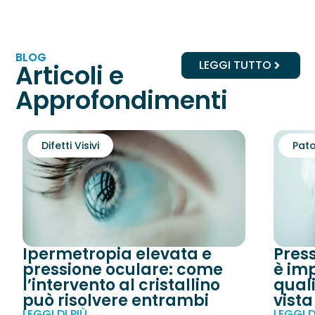
BLOG
LEGGI TUTTO
Articoli e
Approfondimenti
Difetti Visivi
Pato
Ipermetropia elevata e
Pres
pressione oculare: come
è imp
l’intervento al cristallino
quali
può risolvere entrambi
vista
LEGGI DI PIÙ
LEGGI D