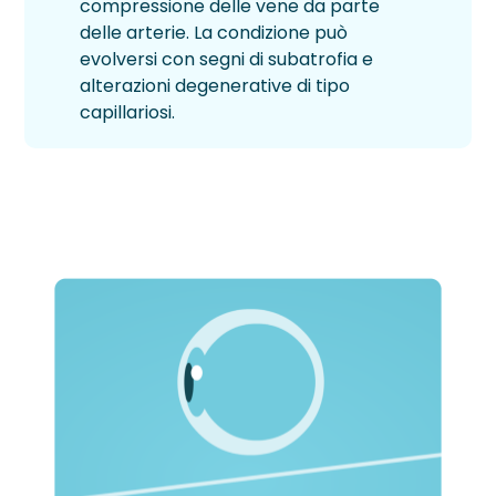
Neurite Ottica
OCT – Segmento Posteriore
compressione delle vene da parte
Maculopatie
delle arterie. La condizione può
OCT – Segmento Anteriore
evolversi con segni di subatrofia e
Occhio Secco
alterazioni degenerative di tipo
Pachimetria
capillariosi.
›
Retinopatie
Pupillometria
Tonometria
Topografia Corneale