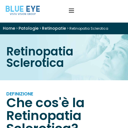
Home
Patologie
Retinopatie
>
>
>
Retinopatia Sclerotica
›
Difetti Visivi
Retinopatia
›
Cataratta
Sclerotica
›
Patologie
›
Trattamenti
DEFINIZIONE
›
Visite e Diagnostica
Che cos'è la
Retinopatia
›
Chi Siamo
Colloquio Informativo