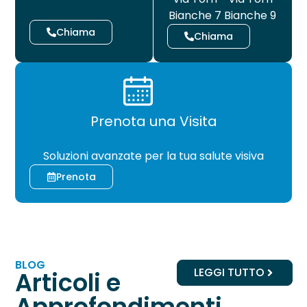
Bianche 7
Bianche 9
Chiama
Chiama
Prenota una Visita
CHIRURGIA
Soluzioni avanzate per la tua salute visiva
Prenota
BLOG
LEGGI TUTTO
Articoli e
Approfondimenti