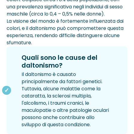
una prevalenza significativa negli individui di sesso
Blog
maschile (circa lo 0,4 – 0,5% nelle donne).
La visione del mondo è fortemente influenzata dai
Testimonianze
colori, e il daltonismo può compromettere questa
esperienza, rendendo difficile distinguere alcune
DIFETTI VISIVI
CATARATTA
PATOLOGIE
INESTETISMI PALPEBRALI
RETINOPATIE
TRATTAMENTI
CHIRURGIA CORNEALE
CHIRURGIA REFRATTIVA
CHIRURGIA SEGMENTO ANTERIORE
LASER AMBULATORIALE
SEGMENTO POSTERIORE DELL'OCCHIO
VISITE E DIAGNOSTICA
CHI SIAMO
sfumature.
Astigmatismo
Diagnosi Cataratta
Ambliopia
Pinguecola
Pucker Maculare
Anelli Intrastromali
Femto Lasik
Femtocataratta
Argon Laser
Chirurgia Vitreoretinica
Aberrometria
Sede Milano
›
Chirurgia Corneale
Quali sono le cause del
daltonismo?
Ipermetropia
Intervento Cataratta
Cheratiti e Ulcere Corneali
Siringoma
Retinopatia Diabetica
Cross Linking
Lasek
Chirurgia della Cataratta
Laser Trabeculoplastica Micropulsata
Iniezioni Intravitreali
Analisi del Film Lacrimale
Sede Vimercate
›
Chirurgia Refrattiva
Il daltonismo è causato
Miopia
Cheratocono
Trichiasi
Retinopatia Sclerotica
Trapianto di Cornea
Lensectomia
Laser 2RT
Biomicroscopia Endoteliale
Medici
principalmente da fattori genetici.
›
Chirurgia segmento anteriore
Tuttavia, alcune malattie come la
Presbiopia
Fotopsie
Distacco di Retina
Lente Intraoculare Fachica
YAG Laser
Biometria
Staff
cataratta, la sclerosi multipla,
›
l'alcolismo, i traumi cranici, le
Laser Ambulatoriale
Glaucoma
DMS
PRK Transepiteliale
Laser DSLT ALCON
Campo Visivo Computerizzato
Convenzioni
maculopatie o altre patologie oculari
possono anche contribuire allo
›
Chirurgia Segmento Posteriore dell’Occhio
Foro Maculare
PRK
Fotobiomodulazione LM®LLLT e luce pulsata O
Fluorangiografia
Finanziamenti
›
Inestetismi Palpebrali
sviluppo di questa condizione.
IPL