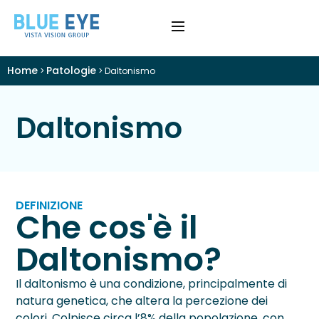
Home
Patologie
>
>
Daltonismo
›
Difetti Visivi
Daltonismo
›
Cataratta
›
Patologie
›
Trattamenti
DEFINIZIONE
Che cos'è il
›
Visite e Diagnostica
Daltonismo?
›
Chi Siamo
Il daltonismo è una condizione, principalmente di
natura genetica, che altera la percezione dei
Colloquio Informativo
colori. Colpisce circa l’8% della popolazione, con