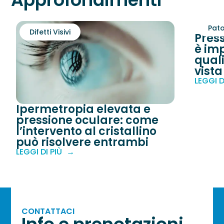
Pato
Difetti Visivi
Pres
è imp
quali
vista
LEGGI D
Ipermetropia elevata e
pressione oculare: come
l’intervento al cristallino
può risolvere entrambi
LEGGI DI PIÙ
CONTATTACI