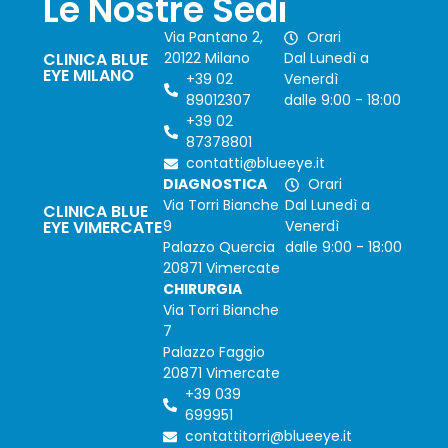
Le Nostre Sedi
Via Pantano 2,
Orari
CLINICA BLUE
20122 Milano
Dal Lunedì a
EYE MILANO
+39 02
Venerdì
89012307
dalle 9:00 - 18:00
+39 02
87378801
contatti@blueeye.it
DIAGNOSTICA
Orari
Via Torri Bianche
Dal Lunedì a
CLINICA BLUE
EYE VIMERCATE
9
Venerdì
Palazzo Quercia
dalle 9:00 - 18:00
20871 Vimercate
CHIRURGIA
Via Torri Bianche
7
Palazzo Faggio
20871 Vimercate
+39 039
699951
contattitorri@blueeye.it