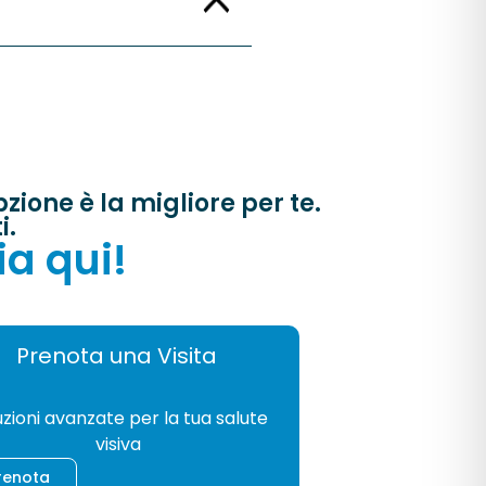
ione è la migliore per te.
i.
ia qui!
Prenota una Visita
GIA
uzioni avanzate per la tua salute
visiva
renota