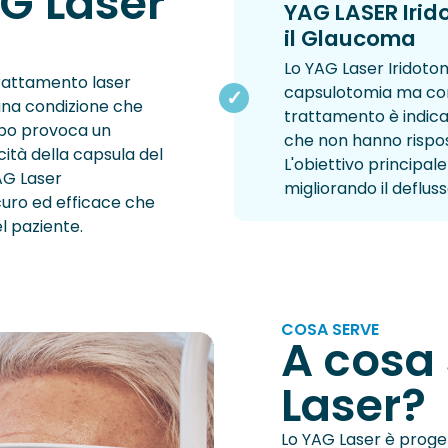
AG Laser
YAG LASER Irid
il Glaucoma
Lo YAG Laser Iridotomi
rattamento laser
capsulotomia ma con
 una condizione che
trattamento è indica
urbo provoca un
che non hanno rispos
ità della capsula del
L'obiettivo principale
YAG Laser
migliorando il deflus
uro ed efficace che
el paziente.
COSA SERVE
A cosa 
Laser?
Lo YAG Laser è proget