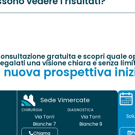
sono vedere i risultati?
onsultazione gratuita e scopri quale opz
egalati una visione chiara e senza limit
 nuova prospettiva iniz
Sede Vimercate
CHIRUR
CHIRURGIA
DIAGNOSTICA
Sol
Via Torri
Via Torri
Bianche 7
Bianche 9
P
Chiama