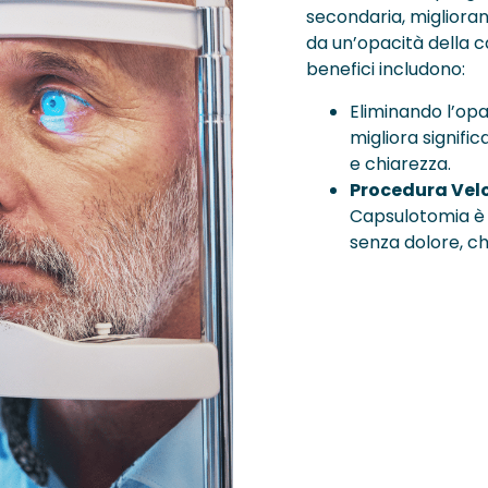
secondaria, migliora
da un’opacità della ca
benefici includono:
Eliminando l’opa
migliora signifi
e chiarezza.
Procedura Velo
Capsulotomia è
senza dolore, che