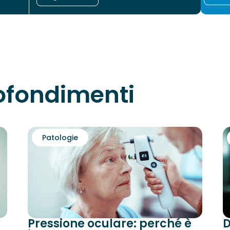
rofondimenti
Patologie
Pressione oculare: perché è
D