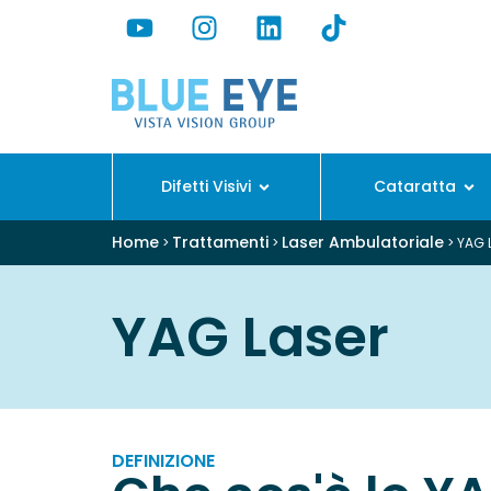
Difetti Visivi
Cataratta
Home
Trattamenti
Laser Ambulatoriale
>
>
>
YAG 
YAG Laser
DEFINIZIONE