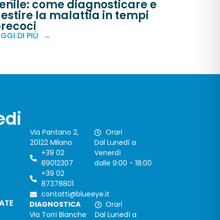
enile: come diagnosticare e
estire la malattia in tempi
recoci
EGGI DI PIÙ
edi
Via Pantano 2,
Orari
20122 Milano
Dal Lunedì a
+39 02
Venerdì
89012307
dalle 9:00 - 18:00
+39 02
87378801
contatti@blueeye.it
CATE
DIAGNOSTICA
Orari
Via Torri Bianche
Dal Lunedì a