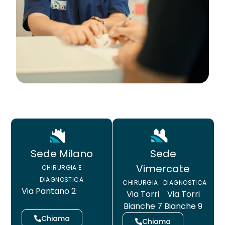
Neurite Ottica
OCT – Segmento Posteriore
Maculopatie
OCT – Segmento Anteriore
Occhio Secco
Pachimetria
›
Retinopatie
Pupillometria
Tonometria
Topografia Corneale
Sede
Sede Milano
Vimercate
CHIRURGIA E
DIAGNOSTICA
CHIRURGIA
DIAGNOSTICA
Via Pantano 2
Via Torri
Via Torri
Bianche 7
Bianche 9
Chiama
Chiama