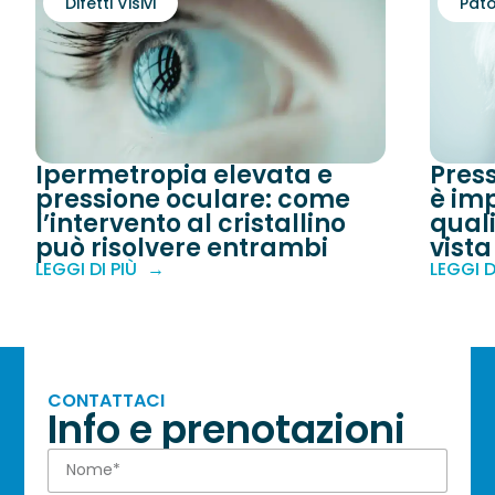
Difetti Visivi
Pato
Ipermetropia elevata e
Pres
pressione oculare: come
è imp
l’intervento al cristallino
quali
può risolvere entrambi
vista
LEGGI DI PIÙ
LEGGI D
CONTATTACI
Info e prenotazioni