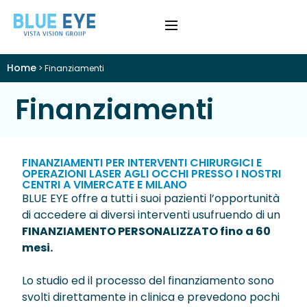
Home
>
Finanziamenti
›
Difetti Visivi
Finanziamenti
›
Cataratta
›
Patologie
FINANZIAMENTI PER INTERVENTI CHIRURGICI E
OPERAZIONI LASER AGLI OCCHI PRESSO I NOSTRI
CENTRI A VIMERCATE E MILANO
›
Trattamenti
BLUE EYE offre a tutti i suoi pazienti l’opportunità
di accedere ai diversi interventi usufruendo di un
›
Visite e Diagnostica
FINANZIAMENTO PERSONALIZZATO fino a 60
mesi.
›
Chi Siamo
Lo studio ed il processo del finanziamento sono
svolti direttamente in clinica e prevedono pochi
Colloquio Informativo