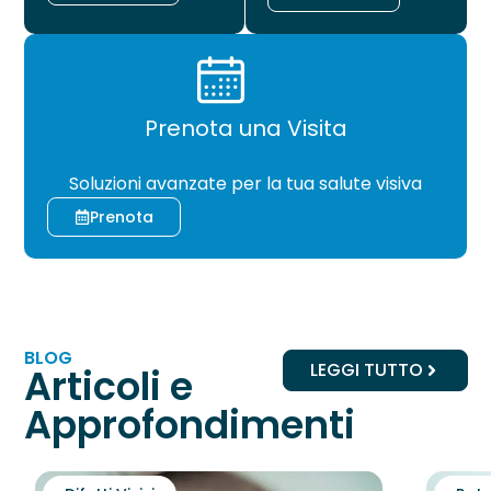
Prenota una Visita
CHIRURGIA
Soluzioni avanzate per la tua salute visiva
Prenota
BLOG
LEGGI TUTTO
Articoli e
Approfondimenti