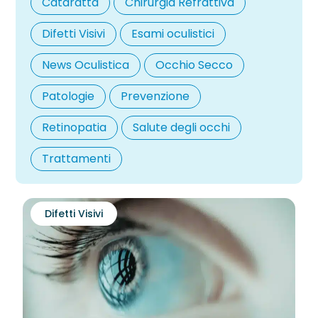
Cataratta
Chirurgia Refrattiva
Difetti Visivi
Esami oculistici
News Oculistica
Occhio Secco
Patologie
Prevenzione
Retinopatia
Salute degli occhi
Trattamenti
Difetti Visivi