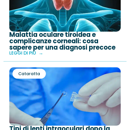
Malattia oculare tiroidea e
complicanze corneali: cosa
sapere per una diagnosi precoce
LEGGI DI PIÙ
Cataratta
Tipi di lenti intraoculari dopo la