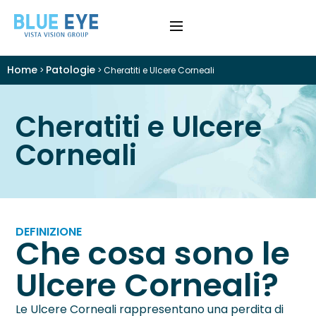
Home
Patologie
>
>
Cheratiti e Ulcere Corneali
›
Difetti Visivi
Cheratiti e Ulcere
›
Cataratta
Corneali
›
Patologie
›
Trattamenti
DEFINIZIONE
›
Visite e Diagnostica
Che cosa sono le
Ulcere Corneali?
›
Chi Siamo
Le Ulcere Corneali rappresentano una perdita di
Colloquio Informativo