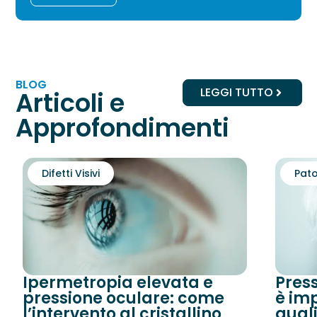
BLOG
LEGGI TUTTO
Articoli e
Approfondimenti
Difetti Visivi
Pato
Ipermetropia elevata e
Pres
pressione oculare: come
è imp
l’intervento al cristallino
quali