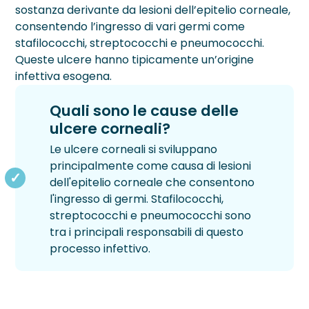
sostanza derivante da lesioni dell’epitelio corneale,
consentendo l’ingresso di vari germi come
Blog
stafilococchi, streptococchi e pneumococchi.
Testimonianze
Queste ulcere hanno tipicamente un’origine
infettiva esogena.
DIFETTI VISIVI
CATARATTA
PATOLOGIE
INESTETISMI PALPEBRALI
RETINOPATIE
TRATTAMENTI
CHIRURGIA CORNEALE
CHIRURGIA REFRATTIVA
CHIRURGIA SEGMENTO ANTERIORE
LASER AMBULATORIALE
SEGMENTO POSTERIORE DELL'OCCHIO
VISITE E DIAGNOSTICA
CHI SIAMO
Quali sono le cause delle
Astigmatismo
Diagnosi Cataratta
Ambliopia
Pinguecola
Pucker Maculare
Anelli Intrastromali
Femto Lasik
Femtocataratta
Argon Laser
Chirurgia Vitreoretinica
Aberrometria
Sede Milano
›
Chirurgia Corneale
ulcere corneali?
Le ulcere corneali si sviluppano
Ipermetropia
Intervento Cataratta
Cheratiti e Ulcere Corneali
Siringoma
Retinopatia Diabetica
Cross Linking
Lasek
Chirurgia della Cataratta
Laser Trabeculoplastica Micropulsata
Iniezioni Intravitreali
Analisi del Film Lacrimale
Sede Vimercate
›
Chirurgia Refrattiva
principalmente come causa di lesioni
dell'epitelio corneale che consentono
Miopia
Cheratocono
Trichiasi
Retinopatia Sclerotica
Trapianto di Cornea
Lensectomia
Laser 2RT
Biomicroscopia Endoteliale
Medici
›
l'ingresso di germi. Stafilococchi,
Chirurgia segmento anteriore
streptococchi e pneumococchi sono
Presbiopia
Fotopsie
Distacco di Retina
Lente Intraoculare Fachica
YAG Laser
Biometria
Staff
tra i principali responsabili di questo
›
Laser Ambulatoriale
processo infettivo.
Glaucoma
DMS
PRK Transepiteliale
Laser DSLT ALCON
Campo Visivo Computerizzato
Convenzioni
›
Chirurgia Segmento Posteriore dell’Occhio
Foro Maculare
PRK
Fotobiomodulazione LM®LLLT e luce pulsata O
Fluorangiografia
Finanziamenti
›
Inestetismi Palpebrali
IPL