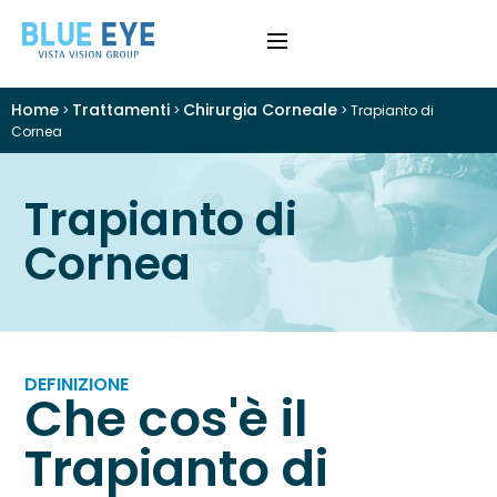
Home
Trattamenti
Chirurgia Corneale
>
>
>
Trapianto di
›
Difetti Visivi
Cornea
›
Cataratta
Trapianto di
›
Cornea
Patologie
›
Trattamenti
›
Visite e Diagnostica
DEFINIZIONE
Che cos'è il
›
Chi Siamo
Trapianto di
Colloquio Informativo