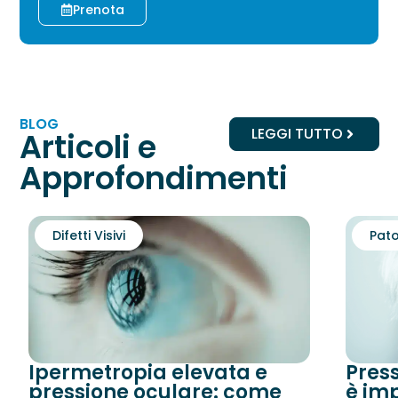
Prenota
BLOG
LEGGI TUTTO
Articoli e
Approfondimenti
Difetti Visivi
Pato
Ipermetropia elevata e
Pres
pressione oculare: come
è imp