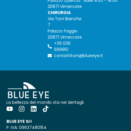
Palazzo Quercia
dalle 9:00 - 18:00
20871 Vimercate
CHIRURGIA
Via Torri Bianche
7
Palazzo Faggio
20871 Vimercate
+39 039
699951
contattitorri@blueeye.it
La bellezza del mondo sta nei dettagli.
BLUE EYE Srl
P. IVA: 09637480154