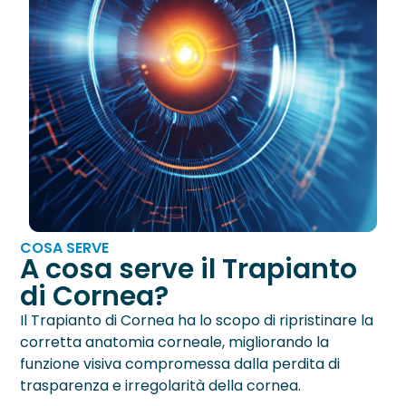
Neurite Ottica
OCT – Segmento Posteriore
Maculopatie
OCT – Segmento Anteriore
Occhio Secco
Pachimetria
›
Retinopatie
Pupillometria
Tonometria
Topografia Corneale
COSA SERVE
A cosa serve il Trapianto
di Cornea?
Il Trapianto di Cornea ha lo scopo di ripristinare la
corretta anatomia corneale, migliorando la
funzione visiva compromessa dalla perdita di
trasparenza e irregolarità della cornea.