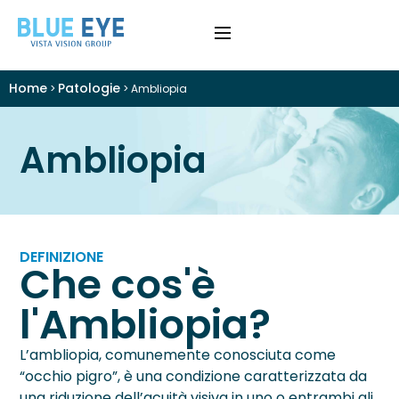
Home
Patologie
>
>
Ambliopia
›
Difetti Visivi
Ambliopia
›
Cataratta
›
Patologie
›
Trattamenti
DEFINIZIONE
Che cos'è
›
Visite e Diagnostica
l'Ambliopia?
›
Chi Siamo
L’ambliopia, comunemente conosciuta come
“occhio pigro”, è una condizione caratterizzata da
Colloquio Informativo
una riduzione dell’acuità visiva in uno o entrambi gli