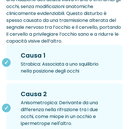
occhi, senza modificazioni anatomiche
Blog
clinicamente evidenziabili. Questo disturbo è
spesso causato da una trasmissione alterata del
Testimonianze
segnale nervoso tra l’occhio e il cervello, portando
il cervello a privilegiare l’occhio sano e a ridurre le
DIFETTI VISIVI
CATARATTA
PATOLOGIE
INESTETISMI PALPEBRALI
RETINOPATIE
TRATTAMENTI
CHIRURGIA CORNEALE
CHIRURGIA REFRATTIVA
CHIRURGIA SEGMENTO ANTERIORE
LASER AMBULATORIALE
SEGMENTO POSTERIORE DELL'OCCHIO
VISITE E DIAGNOSTICA
CHI SIAMO
capacità visive dell’altro.
Astigmatismo
Diagnosi Cataratta
Ambliopia
Pinguecola
Pucker Maculare
Anelli Intrastromali
Femto Lasik
Femtocataratta
Argon Laser
Chirurgia Vitreoretinica
Aberrometria
Sede Milano
›
Chirurgia Corneale
Causa 1
Strabica: Associata a uno squilibrio
Ipermetropia
Intervento Cataratta
Cheratiti e Ulcere Corneali
Siringoma
Retinopatia Diabetica
Cross Linking
Lasek
Chirurgia della Cataratta
Laser Trabeculoplastica Micropulsata
Iniezioni Intravitreali
Analisi del Film Lacrimale
Sede Vimercate
›
Chirurgia Refrattiva
nella posizione degli occhi
Miopia
Cheratocono
Trichiasi
Retinopatia Sclerotica
Trapianto di Cornea
Lensectomia
Laser 2RT
Biomicroscopia Endoteliale
Medici
›
Chirurgia segmento anteriore
Presbiopia
Fotopsie
Distacco di Retina
Lente Intraoculare Fachica
YAG Laser
Biometria
Staff
Causa 2
›
Laser Ambulatoriale
Anisometropica: Derivante da una
Glaucoma
DMS
PRK Transepiteliale
Laser DSLT ALCON
Campo Visivo Computerizzato
Convenzioni
differenza nella rifrazione tra i due
›
Chirurgia Segmento Posteriore dell’Occhio
occhi, come miope in un occhio e
Foro Maculare
PRK
Fotobiomodulazione LM®LLLT e luce pulsata O
Fluorangiografia
Finanziamenti
›
Inestetismi Palpebrali
ipermetrope nell'altro.
IPL