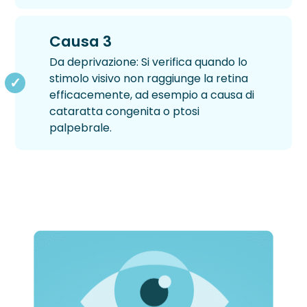
Neurite Ottica
OCT – Segmento Posteriore
Maculopatie
OCT – Segmento Anteriore
Causa 3
Occhio Secco
Da deprivazione: Si verifica quando lo
Pachimetria
›
Retinopatie
stimolo visivo non raggiunge la retina
efficacemente, ad esempio a causa di
Pupillometria
cataratta congenita o ptosi
palpebrale.
Tonometria
Topografia Corneale