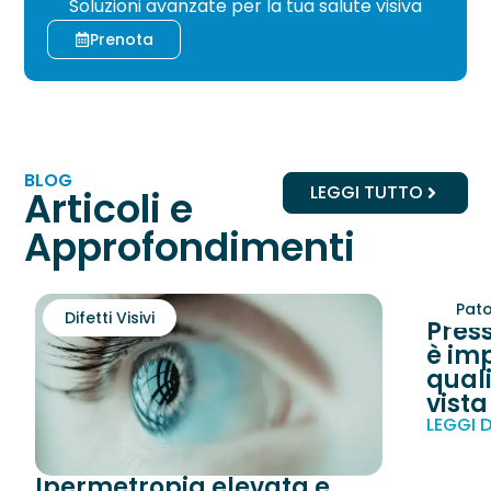
Soluzioni avanzate per la tua salute visiva
Prenota
BLOG
LEGGI TUTTO
Articoli e
Approfondimenti
Pato
Difetti Visivi
Pres
è imp
quali
vista
LEGGI D
Ipermetropia elevata e