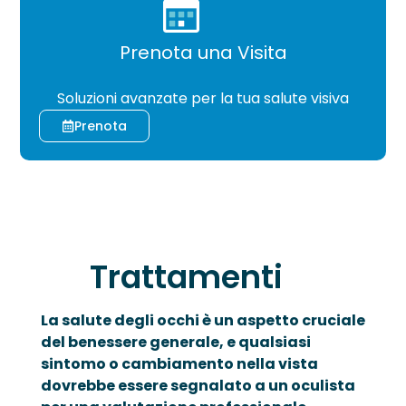
OCT – Segmento Anteriore
Occhio Secco
Prenota una Visita
Pachimetria
›
CHIRURGIA
Retinopatie
Soluzioni avanzate per la tua salute visiva
Pupillometria
Prenota
Tonometria
Topografia Corneale
Trattamenti
La salute degli occhi è un aspetto cruciale
del benessere generale, e qualsiasi
sintomo o cambiamento nella vista
dovrebbe essere segnalato a un oculista