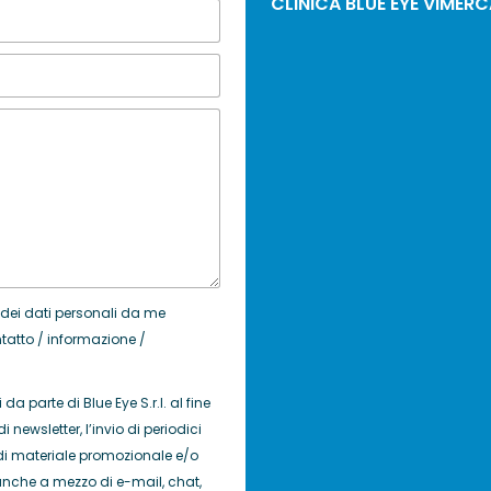
CLINICA BLUE EYE VIMER
 dei dati personali da me
ontatto / informazione /
da parte di Blue Eye S.r.l. al fine
di newsletter, l’invio di periodici
io di materiale promozionale e/o
., anche a mezzo di e-mail, chat,