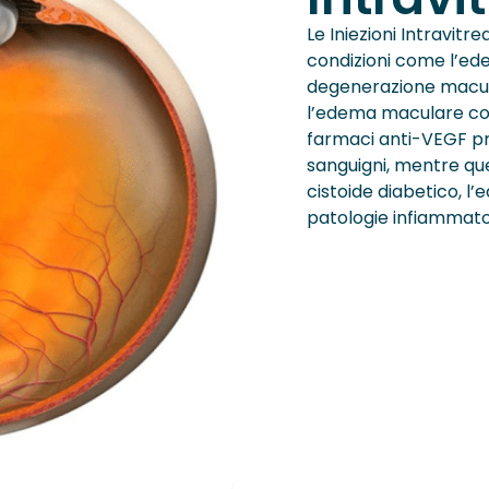
Le Iniezioni Intravitre
condizioni come l’ed
degenerazione macul
l’edema maculare corr
farmaci anti-VEGF pr
sanguigni, mentre que
cistoide diabetico, l
patologie infiammator