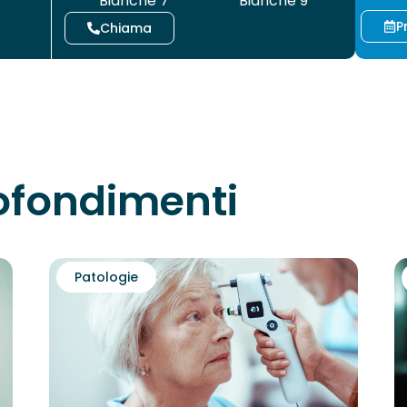
Bianche 7
Bianche 9
P
Chiama
rofondimenti
Patologie