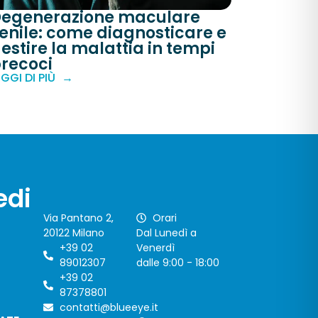
egenerazione maculare
enile: come diagnosticare e
estire la malattia in tempi
recoci
EGGI DI PIÙ
edi
Via Pantano 2,
Orari
20122 Milano
Dal Lunedì a
+39 02
Venerdì
89012307
dalle 9:00 - 18:00
+39 02
87378801
contatti@blueeye.it