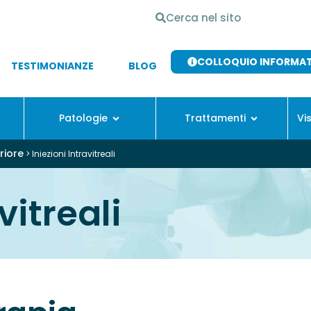
COLLOQUIO INFORMA
TESTIMONIANZE
BLOG
Patologie
Trattamenti
Vi
riore
>
Iniezioni Intravitreali
vitreali