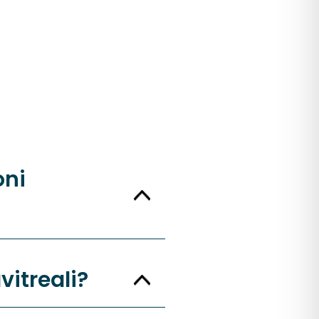
i
oni
avitreali?