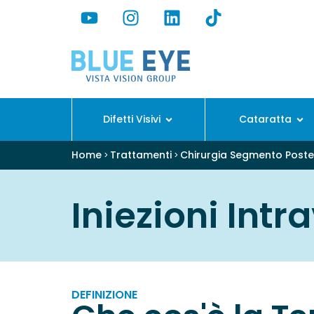
Difetti Visivi
Cataratta
Home
Trattamenti
Chirurgia Segmento Poste
>
>
Iniezioni Intra
DEFINIZIONE