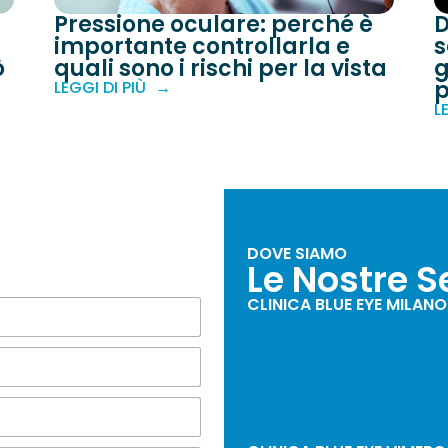
Pressione oculare: perché è
D
importante controllarla e
s
ò
quali sono i rischi per la vista
g
p
LEGGI DI PIÙ
L
DOVE SIAMO
i
Le Nostre S
CLINICA BLUE EYE MILANO