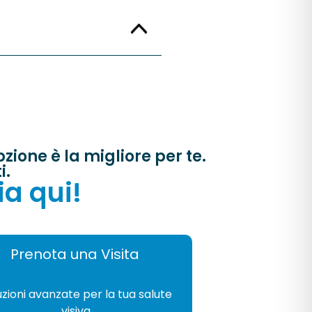
ione è la migliore per te.
i.
ia qui!
Prenota una Visita
GIA
uzioni avanzate per la tua salute
visiva