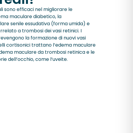
ali sono efficaci nel migliorare le
ema maculare diabetico, la
are senile essudativa (forma umida) e
elato a trombosi dei vasi retinici. I
evengono la formazione di nuovi vasi
lli cortisonici trattano l’edema maculare
’edema maculare da trombosi retinica e le
ie dell’occhio, come l’uveite.