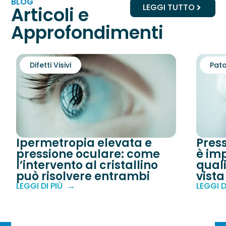
BLOG
LEGGI TUTTO
Articoli e
Approfondimenti
Difetti Visivi
Pato
Ipermetropia elevata e
Pres
pressione oculare: come
è imp
l’intervento al cristallino
quali
può risolvere entrambi
vista
LEGGI DI PIÙ
LEGGI D