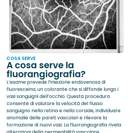
Neurite Ottica
OCT – Segmento Posteriore
Maculopatie
OCT – Segmento Anteriore
Occhio Secco
Pachimetria
›
Retinopatie
Pupillometria
Tonometria
COSA SERVE
A cosa serve la
Topografia Corneale
fluorangiografia?
L’esame prevede l’iniezione endovenosa di
fluoresceina, un colorante che si diffonde lungo i
vasi sanguigni dell’occhio. Questa procedura
consente di valutare la velocità del flusso
sanguigno nella retina e nella coroide, individuare
anomalie delle pareti vascolari e rilevare la
formazione di nuovi vasi. La fluorangiografia rivela
alterazioni della permeabilità vascolare,