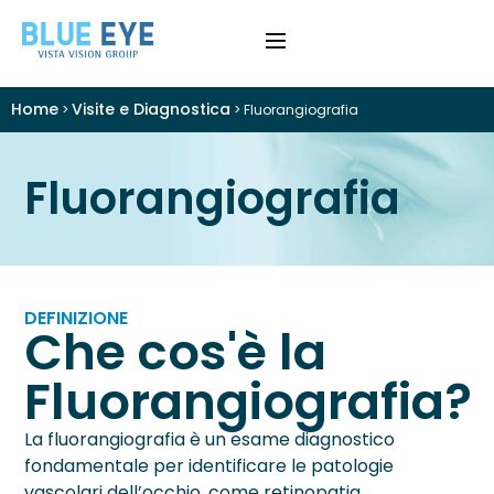
Home
Visite e Diagnostica
>
>
Fluorangiografia
›
Difetti Visivi
Fluorangiografia
›
Cataratta
›
Patologie
›
Trattamenti
DEFINIZIONE
Che cos'è la
›
Visite e Diagnostica
Fluorangiografia?
›
Chi Siamo
La fluorangiografia è un esame diagnostico
fondamentale per identificare le patologie
Colloquio Informativo
vascolari dell’occhio, come retinopatia,