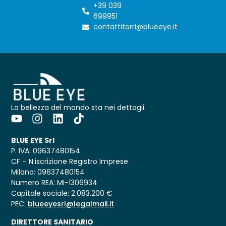
+39 039
699951
contattitorri@blueeye.it
La bellezza del mondo sta nei dettagli.
BLUE EYE Srl
P. IVA: 09637480154
CF – N.iscrizione Registro Imprese
Milano: 09637480154
Numero REA: MI-1306934
Capitale sociale: 2.083.200 €
PEC:
blueeyesrl@legalmail.it
DIRETTORE SANITARIO