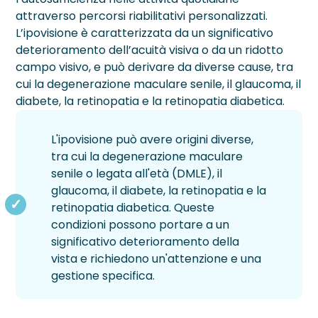
attraverso percorsi riabilitativi personalizzati.
Blog
L’ipovisione è caratterizzata da un significativo
deterioramento dell’acuità visiva o da un ridotto
Testimonianze
campo visivo, e può derivare da diverse cause, tra
cui la degenerazione maculare senile, il glaucoma, il
DIFETTI VISIVI
CATARATTA
PATOLOGIE
INESTETISMI PALPEBRALI
RETINOPATIE
TRATTAMENTI
CHIRURGIA CORNEALE
CHIRURGIA REFRATTIVA
CHIRURGIA SEGMENTO ANTERIORE
LASER AMBULATORIALE
SEGMENTO POSTERIORE DELL'OCCHIO
VISITE E DIAGNOSTICA
CHI SIAMO
diabete, la retinopatia e la retinopatia diabetica.
Astigmatismo
Diagnosi Cataratta
Ambliopia
Pinguecola
Pucker Maculare
Anelli Intrastromali
Femto Lasik
Femtocataratta
Argon Laser
Chirurgia Vitreoretinica
Aberrometria
Sede Milano
›
Chirurgia Corneale
L'ipovisione può avere origini diverse,
tra cui la degenerazione maculare
Ipermetropia
Intervento Cataratta
Cheratiti e Ulcere Corneali
Siringoma
Retinopatia Diabetica
Cross Linking
Lasek
Chirurgia della Cataratta
Laser Trabeculoplastica Micropulsata
Iniezioni Intravitreali
Analisi del Film Lacrimale
Sede Vimercate
›
Chirurgia Refrattiva
senile o legata all'età (DMLE), il
glaucoma, il diabete, la retinopatia e la
Miopia
Cheratocono
Trichiasi
Retinopatia Sclerotica
Trapianto di Cornea
Lensectomia
Laser 2RT
Biomicroscopia Endoteliale
Medici
›
Chirurgia segmento anteriore
retinopatia diabetica. Queste
Presbiopia
Fotopsie
Distacco di Retina
Lente Intraoculare Fachica
YAG Laser
Biometria
Staff
condizioni possono portare a un
significativo deterioramento della
›
Laser Ambulatoriale
Glaucoma
DMS
PRK Transepiteliale
Laser DSLT ALCON
Campo Visivo Computerizzato
Convenzioni
vista e richiedono un'attenzione e una
gestione specifica.
›
Chirurgia Segmento Posteriore dell’Occhio
Foro Maculare
PRK
Fotobiomodulazione LM®LLLT e luce pulsata O
Fluorangiografia
Finanziamenti
›
Inestetismi Palpebrali
IPL