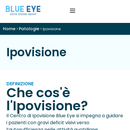
Home
Patologie
>
>
Ipovisione
›
Difetti Visivi
Ipovisione
›
Cataratta
›
Patologie
›
Trattamenti
DEFINIZIONE
Che cos'è
›
Visite e Diagnostica
l'Ipovisione?
›
Chi Siamo
Il Centro di Ipovisione Blue Eye si impegna a guidare
i pazienti con gravi deficit visivi verso
Colloquio Informativo
l’autosufficienza nelle attività quotidiane