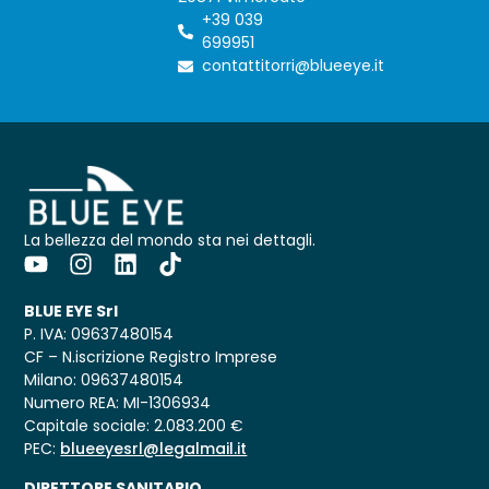
+39 039
699951
contattitorri@blueeye.it
La bellezza del mondo sta nei dettagli.
BLUE EYE Srl
P. IVA: 09637480154
CF – N.iscrizione Registro Imprese
Milano: 09637480154
Numero REA: MI-1306934
Capitale sociale: 2.083.200 €
PEC:
blueeyesrl@legalmail.it
DIRETTORE SANITARIO