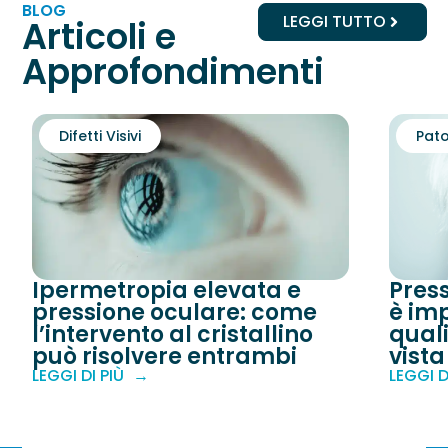
BLOG
LEGGI TUTTO
Articoli e
Approfondimenti
Difetti Visivi
Pato
Ipermetropia elevata e
Pres
pressione oculare: come
è imp
l’intervento al cristallino
quali
può risolvere entrambi
vista
LEGGI DI PIÙ
LEGGI D