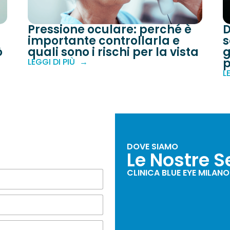
Pressione oculare: perché è
D
importante controllarla e
s
ò
quali sono i rischi per la vista
g
p
LEGGI DI PIÙ
L
DOVE SIAMO
i
Le Nostre S
CLINICA BLUE EYE MILANO