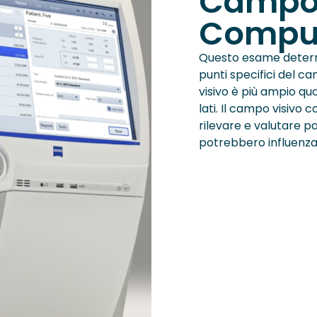
Campo 
Comput
Questo esame determin
punti specifici del ca
visivo è più ampio qua
lati. Il campo visiv
rilevare e valutare p
potrebbero influenzar