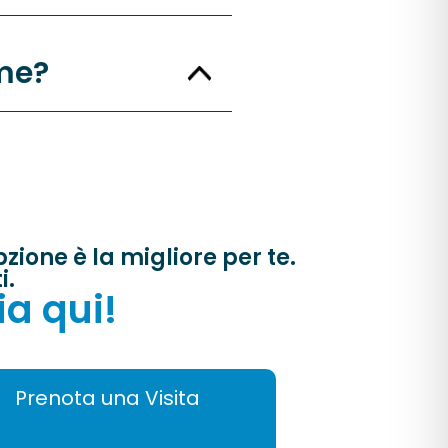
ame?
ione è la migliore per te.
i.
ia qui!
Prenota una Visita
GIA