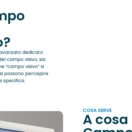
ampo
o?
 avanzato dedicato
 del campo visivo, sia
ne “campo visivo” si
e si possono percepire
 specifica.
COSA SERVE
A cosa 