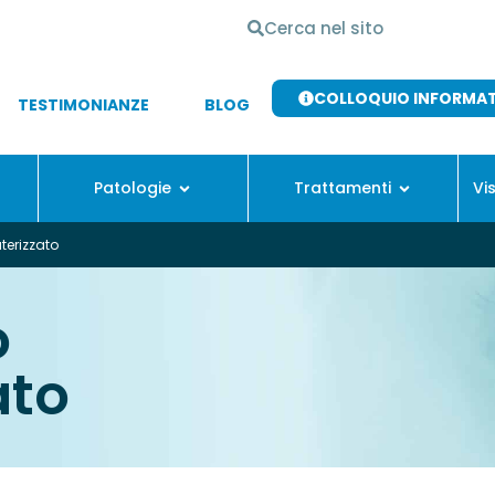
COLLOQUIO INFORMA
TESTIMONIANZE
BLOG
Patologie
Trattamenti
Vi
erizzato
o
ato