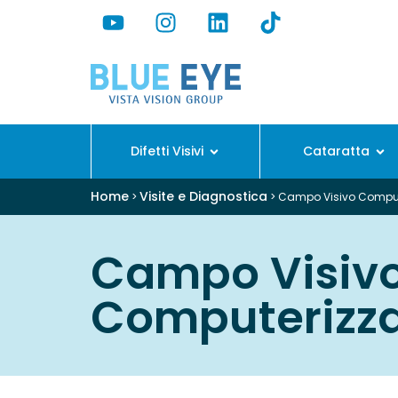
Difetti Visivi
Cataratta
Home
Visite e Diagnostica
>
>
Campo Visivo Comput
Campo Visiv
Computerizz