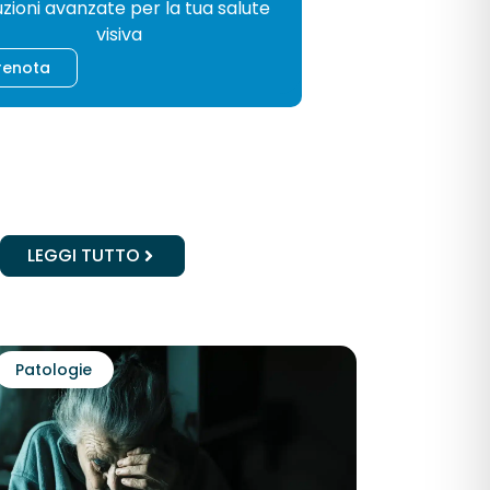
uzioni avanzate per la tua salute
visiva
renota
LEGGI TUTTO
Patologie