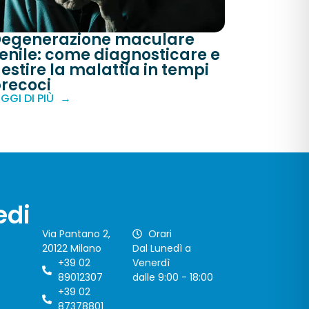
egenerazione maculare
enile: come diagnosticare e
estire la malattia in tempi
recoci
EGGI DI PIÙ
edi
Via Pantano 2,
Orari
20122 Milano
Dal Lunedì a
+39 02
Venerdì
89012307
dalle 9:00 - 18:00
+39 02
87378801