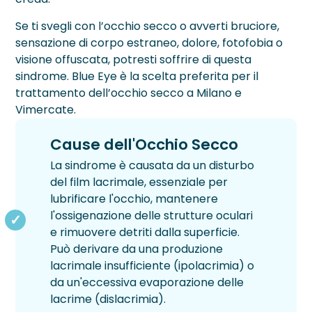
Se ti svegli con l’occhio secco o avverti bruciore,
Blog
sensazione di corpo estraneo, dolore, fotofobia o
visione offuscata, potresti soffrire di questa
Testimonianze
sindrome. Blue Eye è la scelta preferita per il
DIFETTI VISIVI
CATARATTA
PATOLOGIE
INESTETISMI PALPEBRALI
RETINOPATIE
TRATTAMENTI
CHIRURGIA CORNEALE
CHIRURGIA REFRATTIVA
CHIRURGIA SEGMENTO ANTERIORE
LASER AMBULATORIALE
SEGMENTO POSTERIORE DELL'OCCHIO
VISITE E DIAGNOSTICA
CHI SIAMO
trattamento dell’occhio secco a Milano e
Vimercate.
Astigmatismo
Diagnosi Cataratta
Ambliopia
Pinguecola
Pucker Maculare
Anelli Intrastromali
Femto Lasik
Femtocataratta
Argon Laser
Chirurgia Vitreoretinica
Aberrometria
Sede Milano
›
Chirurgia Corneale
Cause dell'Occhio Secco
Ipermetropia
Intervento Cataratta
Cheratiti e Ulcere Corneali
Siringoma
Retinopatia Diabetica
Cross Linking
Lasek
Chirurgia della Cataratta
Laser Trabeculoplastica Micropulsata
Iniezioni Intravitreali
Analisi del Film Lacrimale
Sede Vimercate
›
Chirurgia Refrattiva
La sindrome è causata da un disturbo
del film lacrimale, essenziale per
Miopia
Cheratocono
Trichiasi
Retinopatia Sclerotica
Trapianto di Cornea
Lensectomia
Laser 2RT
Biomicroscopia Endoteliale
Medici
lubrificare l'occhio, mantenere
›
Chirurgia segmento anteriore
l'ossigenazione delle strutture oculari
Presbiopia
Fotopsie
Distacco di Retina
Lente Intraoculare Fachica
YAG Laser
Biometria
Staff
e rimuovere detriti dalla superficie.
›
Laser Ambulatoriale
Può derivare da una produzione
Glaucoma
DMS
PRK Transepiteliale
Laser DSLT ALCON
Campo Visivo Computerizzato
Convenzioni
lacrimale insufficiente (ipolacrimia) o
›
Chirurgia Segmento Posteriore dell’Occhio
da un'eccessiva evaporazione delle
Foro Maculare
PRK
Fotobiomodulazione LM®LLLT e luce pulsata O
Fluorangiografia
Finanziamenti
›
Inestetismi Palpebrali
lacrime (dislacrimia).
IPL