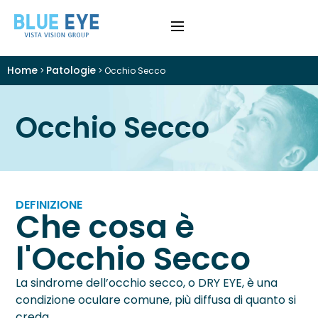
Home
Patologie
>
>
Occhio Secco
›
Difetti Visivi
Occhio Secco
›
Cataratta
›
Patologie
›
Trattamenti
DEFINIZIONE
Che cosa è
›
Visite e Diagnostica
l'Occhio Secco
›
Chi Siamo
La sindrome dell’occhio secco, o DRY EYE, è una
condizione oculare comune, più diffusa di quanto si
Colloquio Informativo
creda.