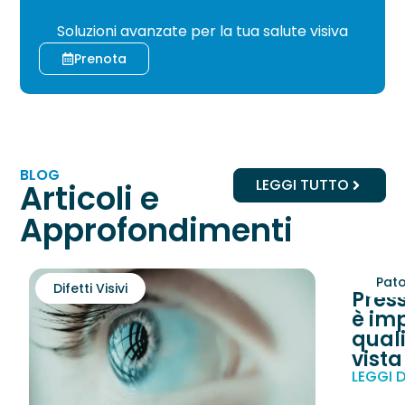
CHIRURGIA
Soluzioni avanzate per la tua salute visiva
Prenota
BLOG
LEGGI TUTTO
Articoli e
Approfondimenti
Pato
Difetti Visivi
Pres
è imp
quali
vista
LEGGI D