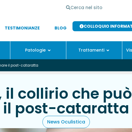
COLLOQUIO INFORMA
TESTIMONIANZE
BLOG
Patologie
Trattamenti
Vi
onare il post-cataratta
il collirio che pu
il post-cataratta
News Oculistica