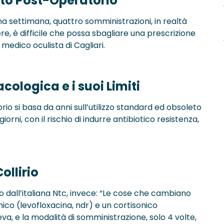
to Post-Operatorio
 settimana, quattro somministrazioni, in realtà
e, è difficile che possa sbagliare una prescrizione
 medico oculista di Cagliari.
ologica e i suoi Limiti
o si basa da anni sull’utilizzo standard ed obsoleto
giorni, con il rischio di indurre antibiotico resistenza,
ollirio
ato dall’italiana Ntc, invece: “Le cose che cambiano
ico (levofloxacina, ndr) e un cortisonico
a, e la modalità di somministrazione, solo 4 volte,