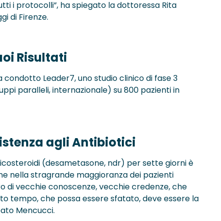
i i protocolli”, ha spiegato la dottoressa Rita
i di Firenze.
oi Risultati
ha condotto Leader7, uno studio clinico di fase 3
ppi paralleli, internazionale) su 800 pazienti in
istenza agli Antibiotici
rticosteroidi (desametasone, ndr) per sette giorni è
ione nella stragrande maggioranza dei pazienti
ro di vecchie conoscenze, vecchie credenze, che
anto tempo, che possa essere sfatato, deve essere la
neato Mencucci.