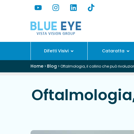
Difetti Visivi
Cataratta
Home
Blog
>
>
Oftalmologia, il collirio che può rivoluzi
Oftalmologia, 