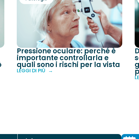
Pressione oculare: perché è
D
importante controllarla e
s
ò
quali sono i rischi per la vista
g
p
LEGGI DI PIÙ
L