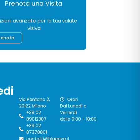
Prenota una Visita
GIA
uzioni avanzate per la tua salute
visiva
renota
edi
Via Pantano 2,
Orari
20122 Milano
Dal Lunedì a
+39 02
Venerdì
89012307
dalle 9:00 - 18:00
+39 02
87378801
contatti@blueeye.it