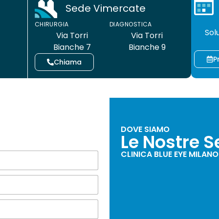
Sede Vimercate
CHIRUR
CHIRURGIA
DIAGNOSTICA
Sol
Via Torri
Via Torri
Bianche 7
Bianche 9
P
Chiama
DOVE SIAMO
i
Le Nostre S
CLINICA BLUE EYE MILANO