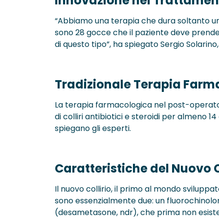
Innovazione nel Trattamen
“Abbiamo una terapia che dura soltanto una
sono 28 gocce che il paziente deve prender
di questo tipo”, ha spiegato Sergio Solarino,
Tradizionale Terapia Farmac
La terapia farmacologica nel post-operatori
di colliri antibiotici e steroidi per almeno 14 
spiegano gli esperti.
Caratteristiche del Nuovo C
Il nuovo collirio, il primo al mondo svilupp
sono essenzialmente due: un fluorochinolon
(desametasone, ndr), che prima non esistev