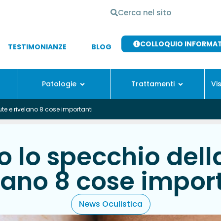
COLLOQUIO INFORMA
TESTIMONIANZE
BLOG
Patologie
Trattamenti
Vi
ute e rivelano 8 cose importanti
o lo specchio dell
lano 8 cose impor
News Oculistica