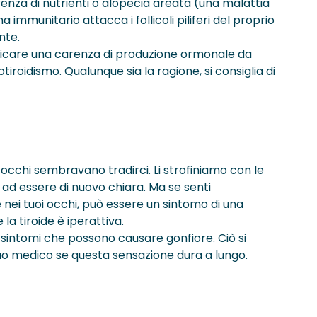
enza di nutrienti o alopecia areata (una malattia
immunitario attacca i follicoli piliferi del proprio
nte.
ndicare una carenza di produzione ormonale da
tiroidismo. Qualunque sia la ragione, si consiglia di
 occhi sembravano tradirci. Li strofiniamo con le
i ad essere di nuovo chiara. Ma se senti
ei tuoi occhi, può essere un sintomo di una
 la tiroide è iperattiva.
ei sintomi che possono causare gonfiore. Ciò si
l tuo medico se questa sensazione dura a lungo.