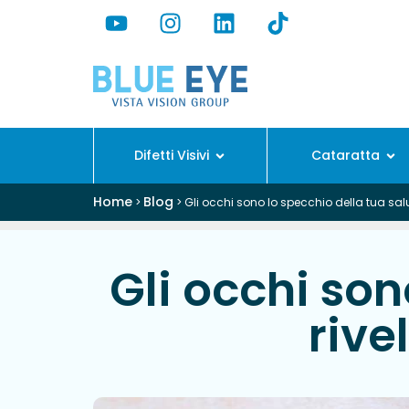
Difetti Visivi
Cataratta
Home
Blog
>
>
Gli occhi sono lo specchio della tua sal
Gli occhi son
rive