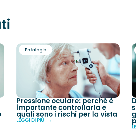
ti
Patologie
Pressione oculare: perché è
D
importante controllarla e
s
ò
quali sono i rischi per la vista
g
p
LEGGI DI PIÙ
L