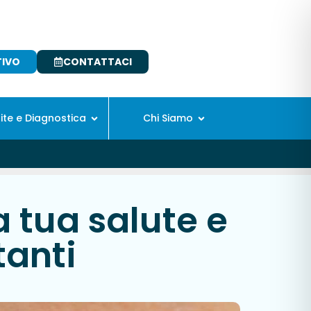
TIVO
CONTATTACI
site e Diagnostica
Chi Siamo
a tua salute e
tanti