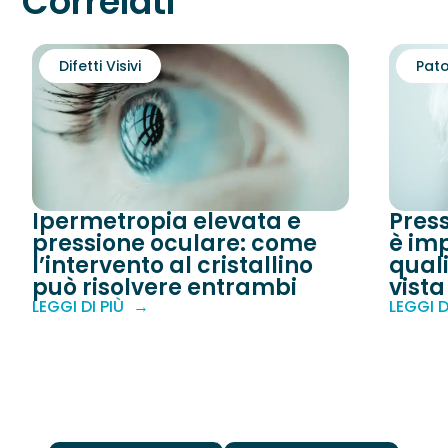
Correlati
Difetti Visivi
Pato
Ipermetropia elevata e
Pres
pressione oculare: come
è imp
l’intervento al cristallino
quali
può risolvere entrambi
vista
LEGGI DI PIÙ
LEGGI D