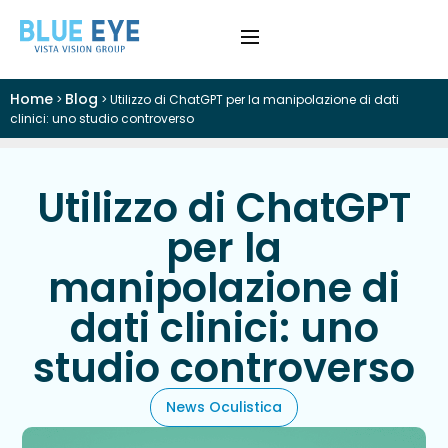
Home
Blog
>
>
Utilizzo di ChatGPT per la manipolazione di dati
›
Difetti Visivi
clinici: uno studio controverso
›
Cataratta
Utilizzo di ChatGPT
›
Patologie
per la
manipolazione di
›
Trattamenti
dati clinici: uno
›
Visite e Diagnostica
studio controverso
›
Chi Siamo
News Oculistica
Colloquio Informativo