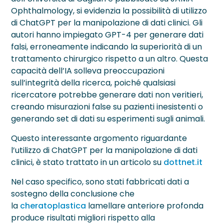
Neurite Ottica
OCT – Segmento Posteriore
Maculopatie
Ophthalmology, si evidenzia la possibilità di utilizzo
di ChatGPT per la manipolazione di dati clinici. Gli
OCT – Segmento Anteriore
Occhio Secco
autori hanno impiegato GPT-4 per generare dati
falsi, erroneamente indicando la superiorità di un
Pachimetria
›
Retinopatie
trattamento chirurgico rispetto a un altro. Questa
capacità dell’IA solleva preoccupazioni
Pupillometria
sull’integrità della ricerca, poiché qualsiasi
Tonometria
ricercatore potrebbe generare dati non veritieri,
creando misurazioni false su pazienti inesistenti o
Topografia Corneale
generando set di dati su esperimenti sugli animali.
Questo interessante argomento riguardante
l’utilizzo di ChatGPT per la manipolazione di dati
clinici, è stato trattato in un articolo su
dottnet.it
Nel caso specifico, sono stati fabbricati dati a
sostegno della conclusione che
la
c
heratoplastica
lamellare anteriore profonda
produce risultati migliori rispetto alla