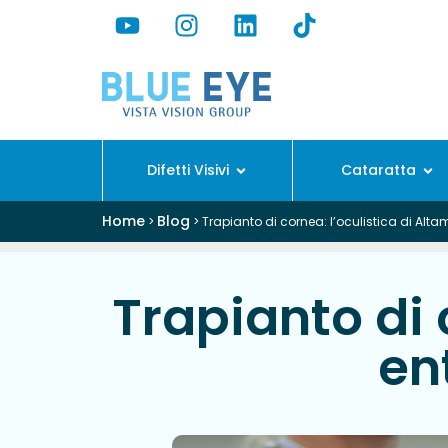
Difetti Visivi
Cataratta
Home
Blog
>
>
Trapianto di cornea: l’oculistica di Altam
Trapianto di 
en