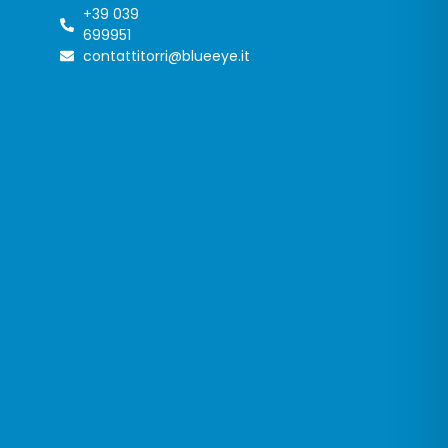
+39 039
699951
contattitorri@blueeye.it