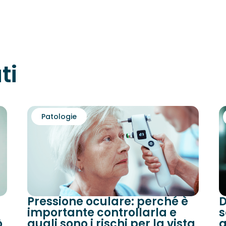
ti
Patologie
Pressione oculare: perché è
D
importante controllarla e
s
ò
quali sono i rischi per la vista
g