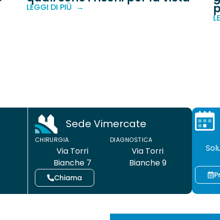
p
LEGGI DI PIÙ
L
Sede Vimercate
CHIRUR
CHIRURGIA
DIAGNOSTICA
Sol
Via Torri
Via Torri
Bianche 7
Bianche 9
P
Chiama