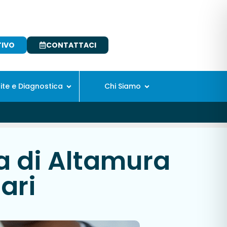
TIVO
CONTATTACI
site e Diagnostica
Chi Siamo
ca di Altamura
ari