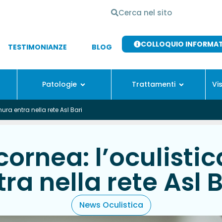
COLLOQUIO INFORMA
TESTIMONIANZE
BLOG
Patologie
Trattamenti
Vi
ura entra nella rete Asl Bari
cornea: l’oculisti
tra nella rete Asl B
News Oculistica