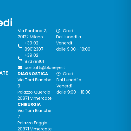
edi
Via Pantano 2,
Orari
20122 Milano
Dal Lunedì a
+39 02
Venerdì
89012307
dalle 9:00 - 18:00
+39 02
87378801
contatti@blueeye.it
CATE
DIAGNOSTICA
Orari
Via Torri Bianche
Dal Lunedì a
9
Venerdì
Palazzo Quercia
dalle 9:00 - 18:00
20871 Vimercate
CHIRURGIA
Via Torri Bianche
7
Palazzo Faggio
20871 Vimercate