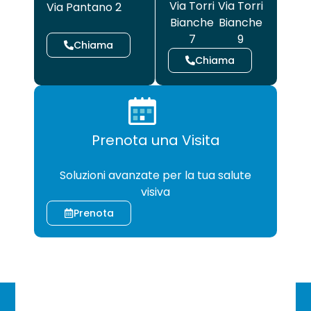
Via Torri
Via Torri
Via Pantano 2
Bianche
Bianche
7
9
Chiama
Chiama
Prenota una Visita
CHIRURGIA
Soluzioni avanzate per la tua salute
visiva
Prenota