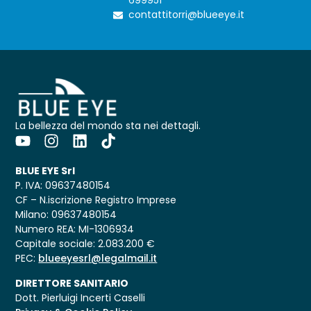
699951
contattitorri@blueeye.it
La bellezza del mondo sta nei dettagli.
BLUE EYE Srl
P. IVA: 09637480154
CF – N.iscrizione Registro Imprese
Milano: 09637480154
Numero REA: MI-1306934
Capitale sociale: 2.083.200 €
PEC:
blueeyesrl@legalmail.it
DIRETTORE SANITARIO
Dott. Pierluigi Incerti Caselli