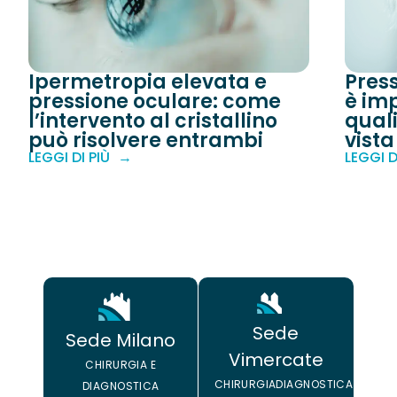
Ipermetropia elevata e
Pres
pressione oculare: come
è imp
l’intervento al cristallino
quali
può risolvere entrambi
vista
LEGGI DI PIÙ
LEGGI D
Sede
Sede Milano
Vimercate
CHIRURGIA E
CHIRURGIA
DIAGNOSTICA
DIAGNOSTICA