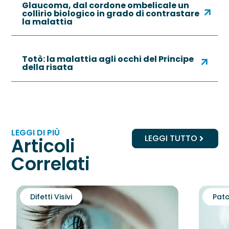
Glaucoma, dal cordone ombelicale un
collirio biologico in grado di contrastare
la malattia
Totò: la malattia agli occhi del Principe
della risata
LEGGI DI PIÙ
LEGGI TUTTO
Articoli
Correlati
Difetti Visivi
Pato