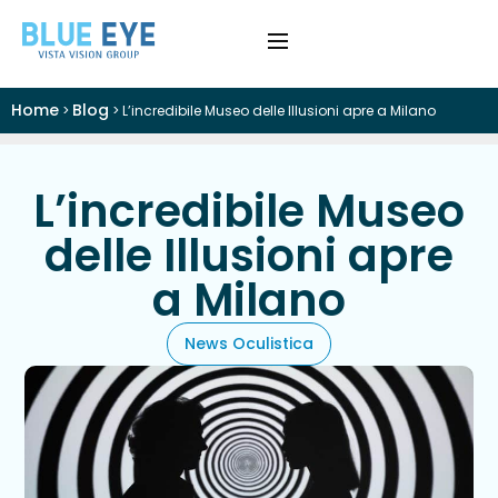
Home
Blog
>
>
L’incredibile Museo delle Illusioni apre a Milano
›
Difetti Visivi
›
Cataratta
L’incredibile Museo
delle Illusioni apre
›
Patologie
a Milano
›
Trattamenti
News Oculistica
›
Visite e Diagnostica
›
Chi Siamo
Colloquio Informativo