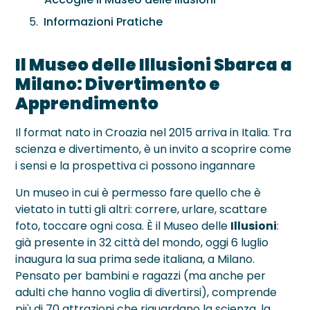
Neurite Ottica
OCT – Segmento Posteriore
Maculopatie
Informazioni Pratiche
OCT – Segmento Anteriore
Occhio Secco
Il Museo delle Illusioni Sbarca a
Pachimetria
›
Retinopatie
Milano: Divertimento e
Pupillometria
Apprendimento
Tonometria
Il format nato in Croazia nel 2015 arriva in Italia. Tra
scienza e divertimento, è un invito a scoprire come
Topografia Corneale
i sensi e la prospettiva ci possono ingannare
Un museo in cui è permesso fare quello che è
vietato in tutti gli altri: correre, urlare, scattare
foto, toccare ogni cosa. È il Museo delle
Illusioni
:
già presente in 32 città del mondo, oggi 6 luglio
inaugura la sua prima sede italiana, a Milano.
Pensato per bambini e ragazzi (ma anche per
adulti che hanno voglia di divertirsi), comprende
più di 70 attrazioni che riguardano la scienza, la