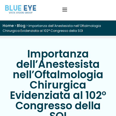
Home
Blog
>
>
Importanza dell’Anestesista nell’Oftalmologia
›
Difetti Visivi
Chirurgica Evidenziata al 102° Congresso della SOI
›
Cataratta
Importanza
›
Patologie
dell’Anestesista
nell’Oftalmologia
›
Trattamenti
Chirurgica
›
Visite e Diagnostica
Evidenziata al 102°
›
Chi Siamo
Congresso della
Colloquio Informativo