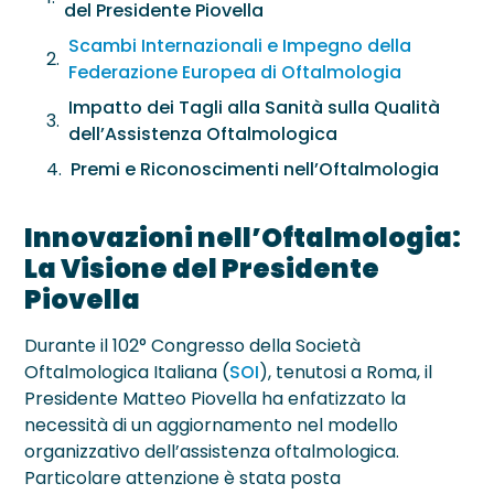
Neurite Ottica
OCT – Segmento Posteriore
del Presidente Piovella
Maculopatie
Scambi Internazionali e Impegno della
OCT – Segmento Anteriore
Occhio Secco
Federazione Europea di Oftalmologia
Pachimetria
Impatto dei Tagli alla Sanità sulla Qualità
›
Retinopatie
dell’Assistenza Oftalmologica
Pupillometria
Premi e Riconoscimenti nell’Oftalmologia
Tonometria
Innovazioni nell’Oftalmologia:
Topografia Corneale
La Visione del Presidente
Piovella
Durante il 102° Congresso della Società
Oftalmologica Italiana (
SOI
), tenutosi a Roma, il
Presidente Matteo Piovella ha enfatizzato la
necessità di un aggiornamento nel modello
organizzativo dell’assistenza oftalmologica.
Particolare attenzione è stata posta