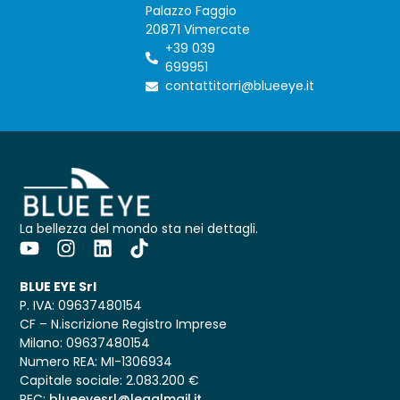
Palazzo Faggio
20871 Vimercate
+39 039
699951
contattitorri@blueeye.it
La bellezza del mondo sta nei dettagli.
BLUE EYE Srl
P. IVA: 09637480154
CF – N.iscrizione Registro Imprese
Milano: 09637480154
Numero REA: MI-1306934
Capitale sociale: 2.083.200 €
PEC:
blueeyesrl@legalmail.it