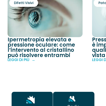
Difetti Visivi
Pato
Ipermetropia elevata e
Pres
pressione oculare: come
è imp
l’intervento al cristallino
quali
può risolvere entrambi
vista
LEGGI DI PIÙ
LEGGI D