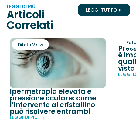
LEGGI DI PIÙ
LEGGI TUTTO
Articoli
Correlati
Pato
Difetti Visivi
Pres
è imp
quali
vista
LEGGI D
Ipermetropia elevata e
pressione oculare: come
l’intervento al cristallino
può risolvere entrambi
LEGGI DI PIÙ