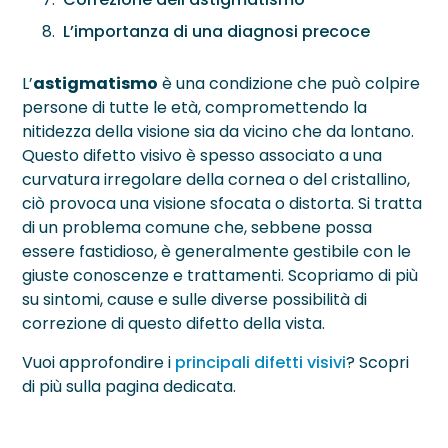
Neurite Ottica
OCT – Segmento Posteriore
Maculopatie
L’importanza di una diagnosi precoce
OCT – Segmento Anteriore
Occhio Secco
L’
astigmatismo
è una condizione che può colpire
Pachimetria
›
persone di tutte le età, compromettendo la
Retinopatie
nitidezza della visione sia da vicino che da lontano.
Pupillometria
Questo difetto visivo è spesso associato a una
curvatura irregolare della cornea o del cristallino,
Tonometria
ciò provoca una visione sfocata o distorta. Si tratta
di un problema comune che, sebbene possa
Topografia Corneale
essere fastidioso, è generalmente gestibile con le
giuste conoscenze e trattamenti. Scopriamo di più
su sintomi, cause e sulle diverse possibilità di
correzione di questo difetto della vista.
Vuoi approfondire i
principali difetti visivi
? Scopri
di più sulla pagina dedicata.