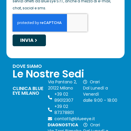
servizi offerti da Blue Eye S.r.l., anche a mezzo di e-mail,
chat, social e sms.
INVIA
DOVE SIAMO
Le Nostre Sedi
Via Pantano 2,
Orari
CLINICA BLUE
20122 Milano
Dal Lunedì a
EYE MILANO
+39 02
Venerdì
89012307
dalle 9:00 - 18:00
+39 02
87378801
contatti@blueeye.it
DIAGNOSTICA
Orari
Via Torri Bianche
Dal Lunedì a