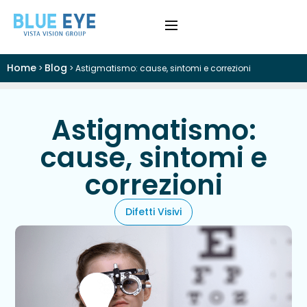
Home
Blog
>
>
Astigmatismo: cause, sintomi e correzioni
›
Difetti Visivi
›
Cataratta
Astigmatismo:
cause, sintomi e
›
Patologie
correzioni
›
Trattamenti
Difetti Visivi
›
Visite e Diagnostica
›
Chi Siamo
Colloquio Informativo