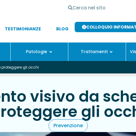
COLLOQUIO INFORMA
TESTIMONIANZE
BLOG
Patologie
Trattamenti
Vi
proteggere gli occhi
nto visivo da sc
roteggere gli occ
Prevenzione