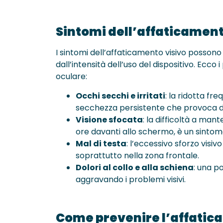
Sintomi dell’affaticament
I sintomi dell’affaticamento visivo possono 
dall’intensità dell’uso del dispositivo. Ecco 
oculare:
Occhi secchi e irritati
: la ridotta f
secchezza persistente che provoca di
Visione sfocata
: la difficoltà a ma
ore davanti allo schermo, è un sinto
Mal di testa
: l’eccessivo sforzo visi
soprattutto nella zona frontale.
Dolori al collo e alla schiena
: una p
aggravando i problemi visivi.
Come prevenire l’affatic