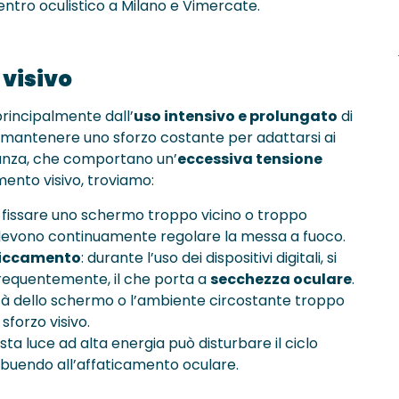
 centro oculistico a Milano e Vimercate.
 visivo
rincipalmente dall’
uso intensivo e prolungato
di
ti a mantenere uno sforzo costante per adattarsi ai
tanza, che comportano un’
eccessiva tensione
amento visivo, troviamo:
: fissare uno schermo troppo vicino o troppo
e devono continuamente regolare la messa a fuoco.
miccamento
: durante l’uso dei dispositivi digitali, si
requentemente, il che porta a
secchezza oculare
.
sità dello schermo o l’ambiente circostante troppo
forzo visivo.
esta luce ad alta energia può disturbare il ciclo
ribuendo all’affaticamento oculare.