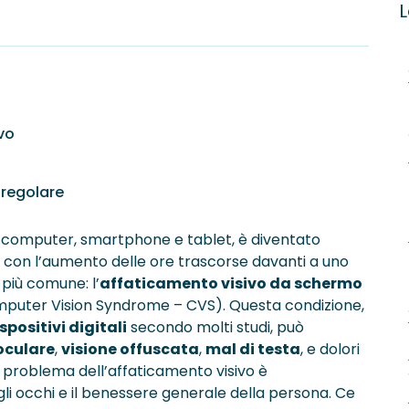
L
vo
 regolare
ome computer, smartphone e tablet, è diventato
, con l’aumento delle ore trascorse davanti a uno
più comune: l’
affaticamento visivo da schermo
puter Vision Syndrome – CVS). Questa condizione,
spositivi digitali
secondo molti studi, può
oculare
,
visione offuscata
,
mal di testa
, e dolori
l problema dell’affaticamento visivo è
i occhi e il benessere generale della persona. Ce