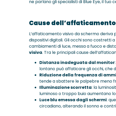
ne parlano gli specialisti di Blue Eye, il tuo
Cause dell’affaticamento
L’affaticamento visivo da schermo deriva p
dispositivi digitali. Gli occhi sono costret
cambiamenti di luce, messa a fuoco e dis
visiva
. Tra le principali cause dell’affatic
Distanza inadeguata dal monitor
lontano può affaticare gli occhi, ch
Riduzione della frequenza di am
tende a sbattere le palpebre meno f
Illuminazione scorretta
: la lumino
luminoso o troppo buio aumentano lo s
Luce blu emessa dagli schermi
: qu
circadiano, alterando il sonno e cont