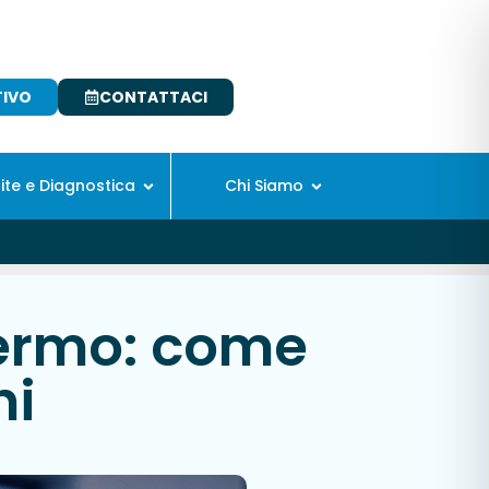
TIVO
CONTATTACI
site e Diagnostica
Chi Siamo
hermo: come
hi