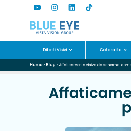
Difetti Visivi
Cataratta
Home
Blog
>
>
Affaticamento visivo da schermo: come 
Affaticame
p