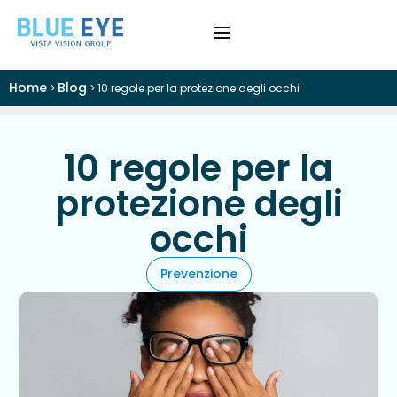
Home
Blog
>
>
10 regole per la protezione degli occhi
›
Difetti Visivi
›
Cataratta
10 regole per la
protezione degli
›
Patologie
occhi
›
Trattamenti
Prevenzione
›
Visite e Diagnostica
›
Chi Siamo
Colloquio Informativo