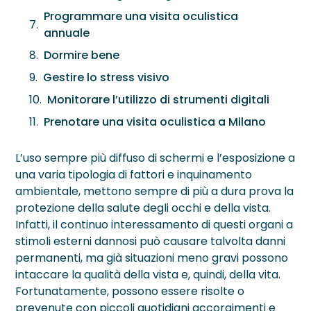
Neurite Ottica
OCT – Segmento Posteriore
Maculopatie
Programmare una visita oculistica
annuale
OCT – Segmento Anteriore
Occhio Secco
Dormire bene
Pachimetria
›
Retinopatie
Gestire lo stress visivo
Pupillometria
Monitorare l’utilizzo di strumenti digitali
Prenotare una visita oculistica a Milano
Tonometria
L’uso sempre più diffuso di schermi e l’esposizione a
Topografia Corneale
una varia tipologia di fattori e inquinamento
ambientale, mettono sempre di più a dura prova la
protezione della salute degli occhi e della vista.
Infatti, il continuo interessamento di questi organi a
stimoli esterni dannosi può causare talvolta danni
permanenti, ma già situazioni meno gravi possono
intaccare la qualità della vista e, quindi, della vita.
Fortunatamente, possono essere risolte o
prevenute con piccoli quotidiani accorgimenti e