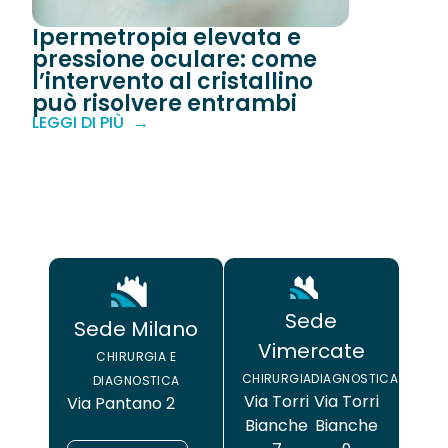
Ipermetropia elevata e
pressione oculare: come
l’intervento al cristallino
può risolvere entrambi
LEGGI DI PIÙ
Sede
Sede Milano
Vimercate
CHIRURGIA E
CHIRURGIA
DIAGNOSTICA
DIAGNOSTICA
Via Torri
Via Torri
Via Pantano 2
Bianche
Bianche