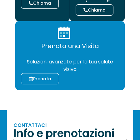
7
9
Chiama
Chiama
Prenota una Visita
CHIRURGIA
Soluzioni avanzate per la tua salute
visiva
Prenota
CONTATTACI
Info e prenotazioni