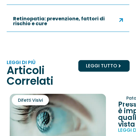
Retinopatia: prevenzione, fattori di
rischio e cure
LEGGI DI PIÙ
LEGGI TUTTO
Articoli
Correlati
Pato
Difetti Visivi
Pres
è imp
quali
vista
LEGGI D