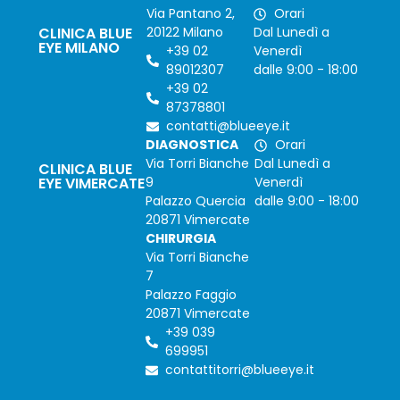
Via Pantano 2,
Orari
CLINICA BLUE
20122 Milano
Dal Lunedì a
EYE MILANO
+39 02
Venerdì
89012307
dalle 9:00 - 18:00
+39 02
87378801
contatti@blueeye.it
DIAGNOSTICA
Orari
Via Torri Bianche
Dal Lunedì a
CLINICA BLUE
EYE VIMERCATE
9
Venerdì
Palazzo Quercia
dalle 9:00 - 18:00
20871 Vimercate
CHIRURGIA
Via Torri Bianche
7
Palazzo Faggio
20871 Vimercate
+39 039
699951
contattitorri@blueeye.it