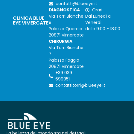
contatti@blueeye.it
DIAGNOSTICA
Orari
Via Torri Bianche
Dal Lunedì a
CLINICA BLUE
EYE VIMERCATE
9
Venerdì
Palazzo Quercia
dalle 9:00 - 18:00
20871 Vimercate
CHIRURGIA
Via Torri Bianche
7
Palazzo Faggio
20871 Vimercate
+39 039
699951
contattitorri@blueeye.it
La bellezza del mondo sta nei dettagli.