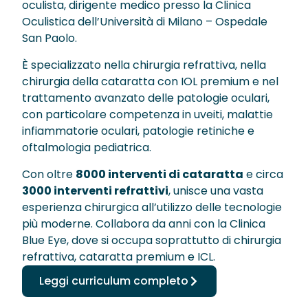
Neurite Ottica
OCT – Segmento Posteriore
oculista, dirigente medico presso la Clinica
Maculopatie
Oculistica dell’Università di Milano – Ospedale
OCT – Segmento Anteriore
San Paolo.
Occhio Secco
È specializzato nella chirurgia refrattiva, nella
Pachimetria
›
Retinopatie
chirurgia della cataratta con IOL premium e nel
trattamento avanzato delle patologie oculari,
Pupillometria
con particolare competenza in uveiti, malattie
Tonometria
infiammatorie oculari, patologie retiniche e
oftalmologia pediatrica.
Topografia Corneale
Con oltre
8000 interventi di cataratta
e circa
3000 interventi refrattivi
, unisce una vasta
esperienza chirurgica all’utilizzo delle tecnologie
più moderne. Collabora da anni con la Clinica
Blue Eye, dove si occupa soprattutto di chirurgia
refrattiva, cataratta premium e ICL.
Leggi curriculum completo