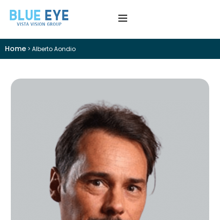
Home
>
Alberto Aondio
›
Difetti Visivi
›
Cataratta
›
Patologie
›
Trattamenti
›
Visite e Diagnostica
›
Chi Siamo
Colloquio Informativo