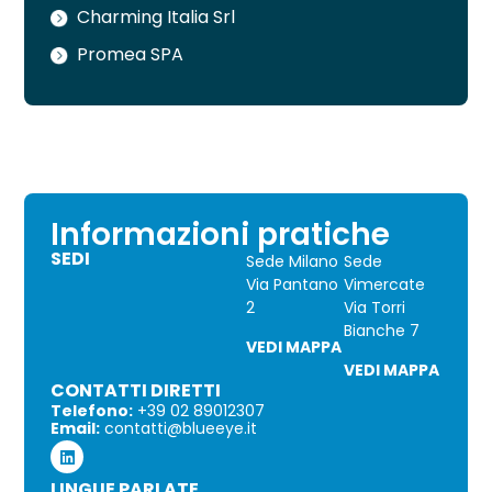
Charming Italia Srl
Promea SPA
Informazioni pratiche
SEDI
Sede Milano
Sede
Via Pantano
Vimercate
2
Via Torri
Bianche 7
VEDI MAPPA
VEDI MAPPA
CONTATTI DIRETTI
Telefono:
+39 02 89012307
Email:
contatti@blueeye.it
LINGUE PARLATE