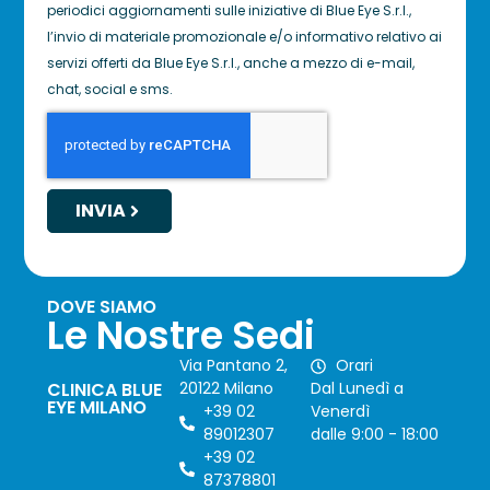
periodici aggiornamenti sulle iniziative di Blue Eye S.r.l.,
l’invio di materiale promozionale e/o informativo relativo ai
servizi offerti da Blue Eye S.r.l., anche a mezzo di e-mail,
chat, social e sms.
INVIA
DOVE SIAMO
Le Nostre Sedi
Via Pantano 2,
Orari
CLINICA BLUE
20122 Milano
Dal Lunedì a
EYE MILANO
+39 02
Venerdì
89012307
dalle 9:00 - 18:00
+39 02
87378801