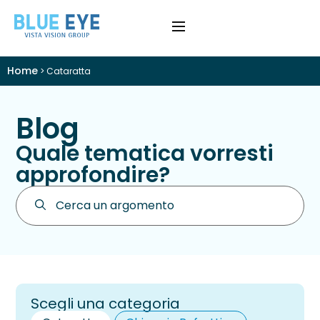
Home
>
Cataratta
›
Difetti Visivi
Blog
›
Cataratta
Quale tematica vorresti
›
Patologie
approfondire?
›
Trattamenti
›
Visite e Diagnostica
›
Chi Siamo
Scegli una categoria
Colloquio Informativo