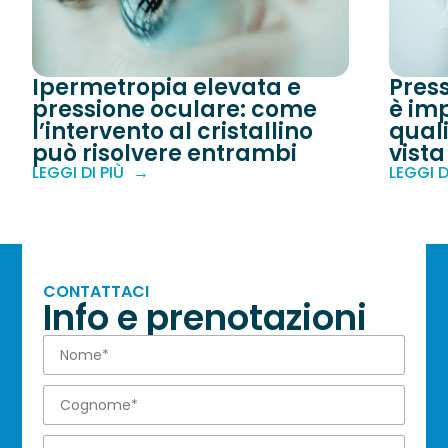
Ipermetropia elevata e
Pres
pressione oculare: come
è imp
l’intervento al cristallino
quali
può risolvere entrambi
vista
LEGGI DI PIÙ
LEGGI D
CONTATTACI
Info e prenotazioni