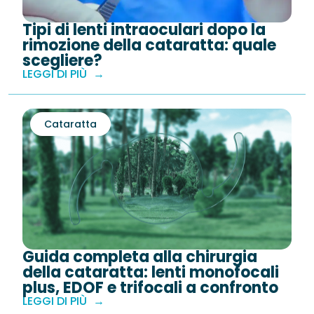
Neurite Ottica
OCT – Segmento Posteriore
Maculopatie
Tipi di lenti intraoculari dopo la
OCT – Segmento Anteriore
Occhio Secco
rimozione della cataratta: quale
scegliere?
Pachimetria
LEGGI DI PIÙ
›
Retinopatie
Pupillometria
Cataratta
Tonometria
Topografia Corneale
Guida completa alla chirurgia
della cataratta: lenti monofocali
plus, EDOF e trifocali a confronto
LEGGI DI PIÙ