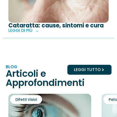
Cataratta: cause, sintomi e cura
LEGGI DI PIÙ
BLOG
LEGGI TUTTO
Articoli e
Approfondimenti
Difetti Visivi
Pato