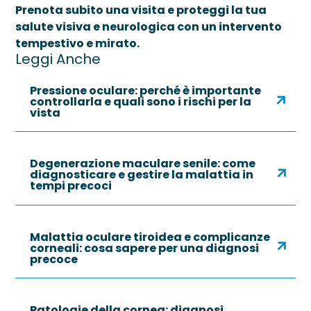
Prenota subito una visita e proteggi la tua
salute visiva e neurologica con un intervento
tempestivo e mirato.
Leggi Anche
Pressione oculare: perché è importante
controllarla e quali sono i rischi per la
vista
Degenerazione maculare senile: come
diagnosticare e gestire la malattia in
tempi precoci
Malattia oculare tiroidea e complicanze
corneali: cosa sapere per una diagnosi
precoce
Patologie della cornea: diagnosi,