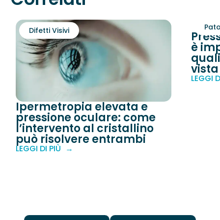
Pato
Difetti Visivi
Pres
è imp
quali
vista
LEGGI D
Ipermetropia elevata e
pressione oculare: come
l’intervento al cristallino
può risolvere entrambi
LEGGI DI PIÙ