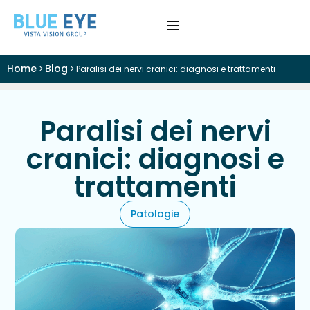
Home
Blog
>
>
Paralisi dei nervi cranici: diagnosi e trattamenti
›
Difetti Visivi
›
Cataratta
Paralisi dei nervi
cranici: diagnosi e
›
Patologie
trattamenti
›
Trattamenti
Patologie
›
Visite e Diagnostica
›
Chi Siamo
Colloquio Informativo