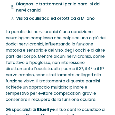
Neurite Ottica
OCT – Segmento Posteriore
Maculopatie
Diagnosi e trattamenti per la paralisi dei
nervi cranici
OCT – Segmento Anteriore
Occhio Secco
Visita oculistica ed ortottica a Milano
Pachimetria
›
Retinopatie
La paralisi dei nervi cranici è una condizione
Pupillometria
neurologica complessa che colpisce uno o più dei
dodici nervi cranici, influenzando la funzione
Tonometria
motoria e sensoriale del viso, degli occhi e di altre
parti del corpo. Mentre alcuni nervi cranici, come
Topografia Corneale
l’olfattivo e l’ipoglosso, non interessano
direttamente l’oculista, altri, come il 3°, il 4° e il 6°
nervo cranico, sono strettamente collegati alla
funzione visiva. Il trattamento di queste paralisi
richiede un approccio multidisciplinare e
tempestivo per evitare complicazioni gravi e
consentire il recupero della funzione oculare.
Gli specialisti di
Blue Eye
, il tuo centro oculistico di