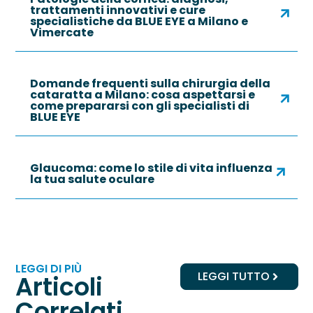
trattamenti innovativi e cure
specialistiche da BLUE EYE a Milano e
Vimercate
Domande frequenti sulla chirurgia della
cataratta a Milano: cosa aspettarsi e
come prepararsi con gli specialisti di
BLUE EYE
Glaucoma: come lo stile di vita influenza
la tua salute oculare
LEGGI DI PIÙ
LEGGI TUTTO
Articoli
Correlati