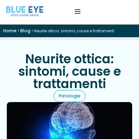
Home
Blog
>
>
Neurite ottica: sintomi, cause e trattamenti
›
Difetti Visivi
›
Cataratta
Neurite ottica:
sintomi, cause e
›
Patologie
trattamenti
›
Trattamenti
Patologie
›
Visite e Diagnostica
›
Chi Siamo
Colloquio Informativo