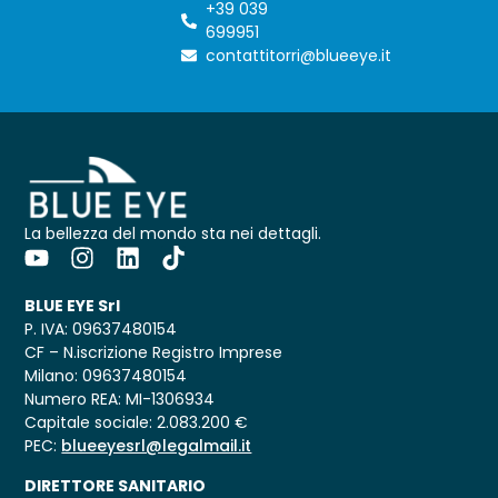
+39 039
699951
contattitorri@blueeye.it
La bellezza del mondo sta nei dettagli.
BLUE EYE Srl
P. IVA: 09637480154
CF – N.iscrizione Registro Imprese
Milano: 09637480154
Numero REA: MI-1306934
Capitale sociale: 2.083.200 €
PEC:
blueeyesrl@legalmail.it
DIRETTORE SANITARIO