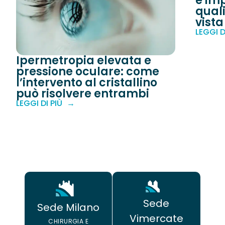
è imp
quali
vista
LEGGI D
Ipermetropia elevata e
pressione oculare: come
l’intervento al cristallino
può risolvere entrambi
LEGGI DI PIÙ
Sede
Sede Milano
Vimercate
CHIRURGIA E