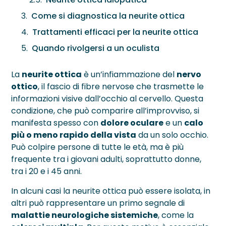
Neurite Ottica
OCT – Segmento Posteriore
Maculopatie
Come si diagnostica la neurite ottica
OCT – Segmento Anteriore
Occhio Secco
Trattamenti efficaci per la neurite ottica
Quando rivolgersi a un oculista
Pachimetria
›
Retinopatie
Pupillometria
La
neurite ottica
è un’infiammazione del
nervo
ottico
, il fascio di fibre nervose che trasmette le
Tonometria
informazioni visive dall’occhio al cervello. Questa
condizione, che può comparire all’improvviso, si
Topografia Corneale
manifesta spesso con
dolore oculare
e un
calo
più o meno rapido della vista
da un solo occhio.
Può colpire persone di tutte le età, ma è più
frequente tra i giovani adulti, soprattutto donne,
tra i 20 e i 45 anni.
In alcuni casi la neurite ottica può essere isolata, in
altri può rappresentare un primo segnale di
malattie neurologiche sistemiche
, come la