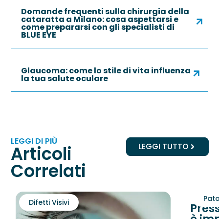
Domande frequenti sulla chirurgia della
cataratta a Milano: cosa aspettarsi e
come prepararsi con gli specialisti di
BLUE EYE
Glaucoma: come lo stile di vita influenza
la tua salute oculare
LEGGI DI PIÙ
LEGGI TUTTO
Articoli
Correlati
Pato
Difetti Visivi
Pres